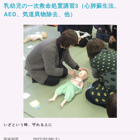
乳幼児の一次救命処置講習3（心肺蘇生法、
AED、気道異物除去、他）
いざという時、守れる人に
開催期間
2027/02/06(土)