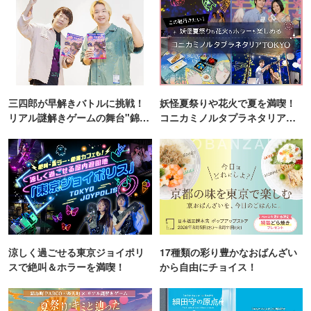
三四郎が早解きバトルに挑戦！
妖怪夏祭りや花火で夏を満喫！
リアル謎解きゲームの舞台"錦糸
コニカミノルタプラネタリア
町PARCO・楽天地"を巡る！
TOKYO
涼しく過ごせる東京ジョイポリ
17種類の彩り豊かなおばんざい
スで絶叫＆ホラーを満喫！
から自由にチョイス！