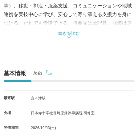
等）、移動・排泄・服薬支援、コミュニケーションや地域
連携を実技中心に学び、安心して寄り添える支援力を身に
つける。だれでも受講できる。持参品は筆記具。服装は運
動できる服装。
続きを読む
基本情報
Info
最寄駅
喜々津駅
会場
日本赤十字社長崎原爆諫早病院 研修室
開催期間
2026/10/03(土)