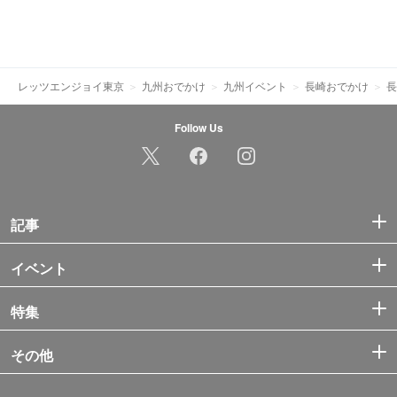
レッツエンジョイ東京
九州おでかけ
九州イベント
長崎おでかけ
長
Follow Us
記事
イベント
特集
その他