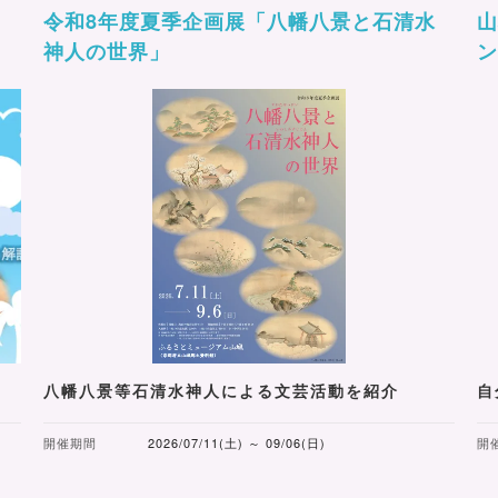
令和8年度夏季企画展「八幡八景と石清水
神人の世界」
八幡八景等石清水神人による文芸活動を紹介
自
開催期間
2026/07/11(土) ～ 09/06(日)
開