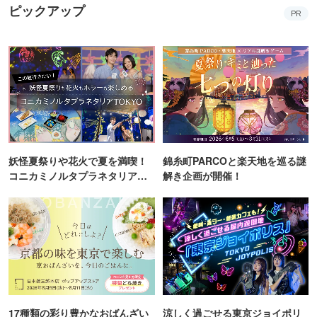
ピックアップ
PR
妖怪夏祭りや花火で夏を満喫！
錦糸町PARCOと楽天地を巡る謎
コニカミノルタプラネタリア
解き企画が開催！
TOKYO
17種類の彩り豊かなおばんざい
涼しく過ごせる東京ジョイポリ