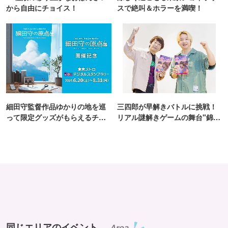
から自由にチョイス！
スで絶叫＆ホラーを満喫！
細田守監督作品ゆかりの地を巡
三四郎が早解きバトルに挑戦！
って限定グッズがもらえるチャ
リアル謎解きゲームの舞台"錦糸
ンス！
町PARCO・楽天地"を巡る！
同じエリアのイベント
Area