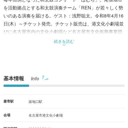
を活動拠点とする和太鼓演奏チーム「REN」が若々しく勢
いのある演奏を届ける。ゲスト：浅野聡太。令和8年4月16
日(木）～チケット発売。チケット販売は、港文化小劇場並
びに名古屋市内の文化小劇場など名古屋市文化振興事業団
の管理運営する施設、名古屋市文化振興事業団チケットガ
続きを読む
イド。※未就学児入場不可
基本情報
Info
最寄駅
築地口駅
会場
名古屋市港文化小劇場