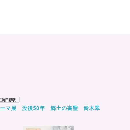
三河田原駅
ーマ展 没後50年 郷土の書聖 鈴木翠
軒