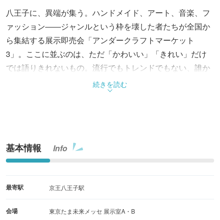
八王子に、異端が集う。ハンドメイド、アート、音楽、フ
ァッション――ジャンルという枠を壊した者たちが全国か
ら集結する展示即売会「アンダークラフトマーケット
3」。ここに並ぶのは、ただ「かわいい」「きれい」だけ
では語りきれないもの。流行でもトレンドでもない、誰か
が選び続けてきた表現が、そのまま形になっている。コト
続きを読む
バにできない「好き」に、出会える場所。
基本情報
Info
最寄駅
京王八王子駅
会場
東京たま未来メッセ 展示室A・B