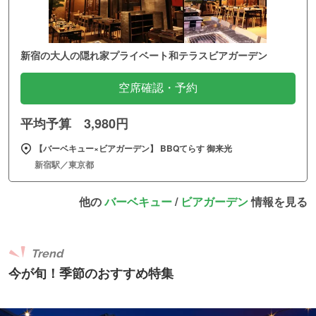
新宿の大人の隠れ家プライベート和テラスビアガーデン
空席確認・予約
平均予算 3,980円
【バーベキュー×ビアガーデン】 BBQてらす 御来光
新宿駅／東京都
他の
バーベキュー
/
ビアガーデン
情報を見る
Trend
今が旬！季節のおすすめ特集