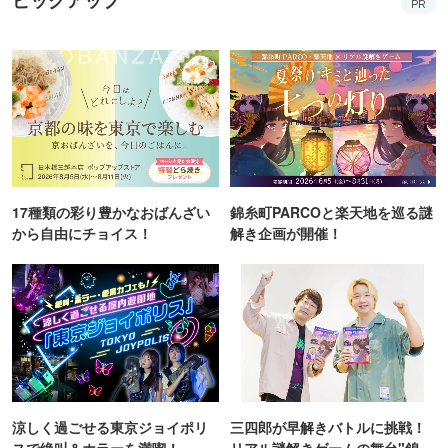
PR
17種類の彩り豊かなおばんざい
錦糸町PARCOと楽天地を巡る謎
から自由にチョイス！
解き企画が開催！
涼しく過ごせる東京ジョイポリ
三四郎が早解きバトルに挑戦！
スで絶叫＆ホラーを満喫！
リアル謎解きゲームの舞台"錦糸