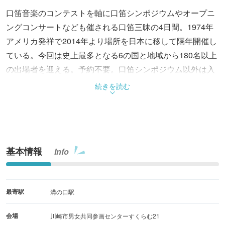
口笛音楽のコンテストを軸に口笛シンポジウムやオープニ
ングコンサートなども催される口笛三昧の4日間。1974年
アメリカ発祥で2014年より場所を日本に移して隔年開催し
ている。今回は史上最多となる6の国と地域から180名以上
の出場者を迎える。予約不要。口笛シンポジウム以外は入
場無料。未就学児入場不可。
続きを読む
基本情報
Info
最寄駅
溝の口駅
会場
川崎市男女共同参画センターすくらむ21