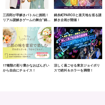
三四郎が早解きバトルに挑戦！
錦糸町PARCOと楽天地を巡る謎
リアル謎解きゲームの舞台"錦糸
解き企画が開催！
町PARCO・楽天地"を巡る！
17種類の彩り豊かなおばんざい
涼しく過ごせる東京ジョイポリ
から自由にチョイス！
スで絶叫＆ホラーを満喫！