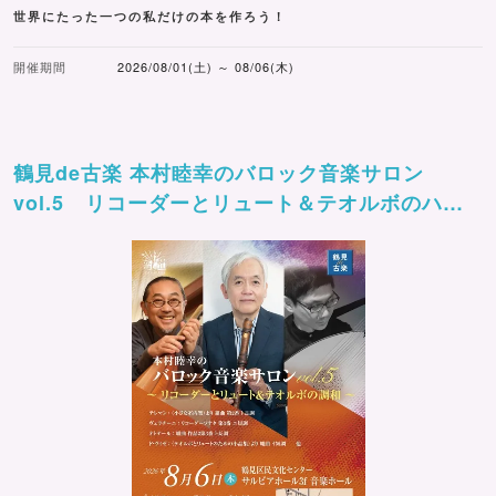
世界にたった一つの私だけの本を作ろう！
開催期間
2026/08/01(土) ～ 08/06(木)
鶴見de古楽 本村睦幸のバロック音楽サロン
vol.5 リコーダーとリュート＆テオルボのハー
モニー