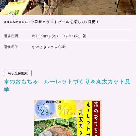
DREAMBEERで国産クラフトビールを楽しむ6日間！
開催期間
2026/08/06(木) ～ 08/11(火・祝)
開催場所
かわさきフェス広場
向ヶ丘遊園駅
木のおもちゃ ルーレットづくり＆丸太カット見
学