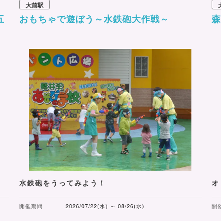
大前駅
五
おもちゃで遊ぼう～水鉄砲大作戦～
水鉄砲をうってみよう！
オ
開催期間
2026/07/22(水) ～ 08/26(水)
開