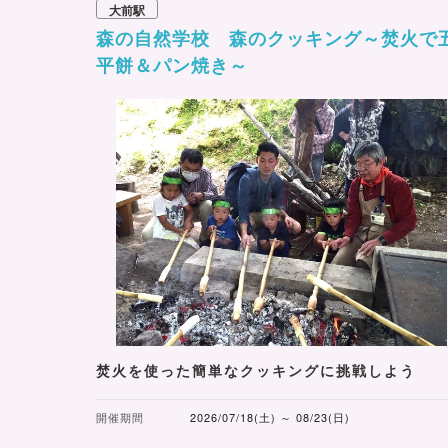
大前駅
森の自然学校 森のクッキング～焚火で
平餅＆パン焼き～
焚火を使った簡単なクッキングに挑戦しよう
開催期間
2026/07/18(土) ～ 08/23(日)