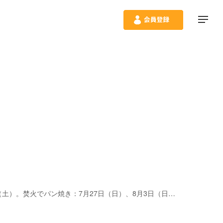
2025/07/26(土) ～ 2025/08/24(日) 開催日は長野県の郷土料理五平餅：7月26日（土）、8月2日（土）・16日（土）・23日（土）。焚火でパン焼き：7月27日（日）、8月3日（日）・17日（日）・24日（日）。