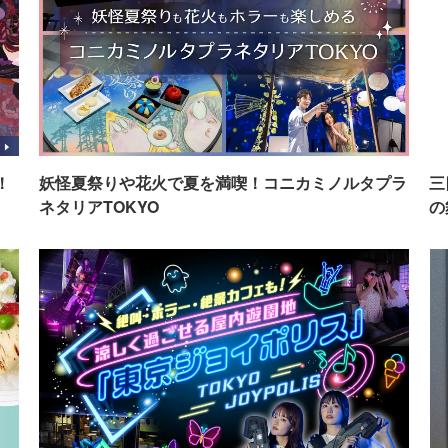
！
妖怪夏祭りや花火で夏を満喫！コニカミノルタプラ
三
ネタリアTOKYO
の