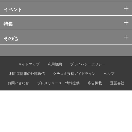
イベント
特集
その他
サイトマップ
利用規約
プライバシーポリシー
利用者情報の外部送信
クチコミ投稿ガイドライン
ヘルプ
お問い合わせ
プレスリリース・情報提供
広告掲載
運営会社
© Tokyo Metro Co., Ltd. & Let’s ENJOY TOKYO, Inc.