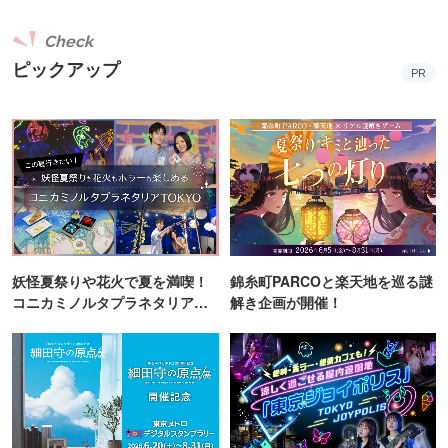
Check
ピックアップ
PR
妖怪夏祭りや花火で夏を満喫！
錦糸町PARCOと楽天地を巡る謎
コニカミノルタプラネタリア
解き企画が開催！
TOKYO