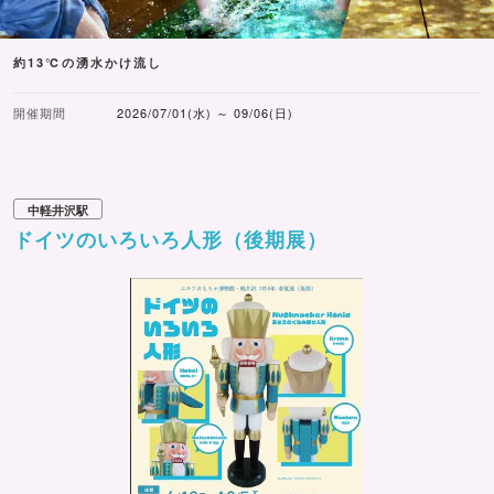
約13℃の湧水かけ流し
開催期間
2026/07/01(水) ～ 09/06(日)
中軽井沢駅
ドイツのいろいろ人形（後期展）