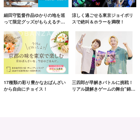
細田守監督作品ゆかりの地を巡
涼しく過ごせる東京ジョイポリ
って限定グッズがもらえるチャ
スで絶叫＆ホラーを満喫！
ンス！
17種類の彩り豊かなおばんざい
三四郎が早解きバトルに挑戦！
から自由にチョイス！
リアル謎解きゲームの舞台"錦糸
町PARCO・楽天地"を巡る！