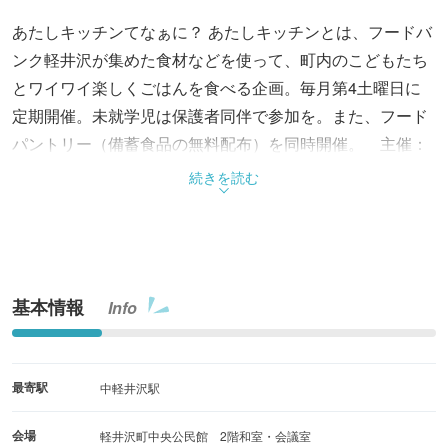
あたしキッチンてなぁに？ あたしキッチンとは、フードバ
ンク軽井沢が集めた食材などを使って、町内のこどもたち
とワイワイ楽しくごはんを食べる企画。毎月第4土曜日に
定期開催。未就学児は保護者同伴で参加を。また、フード
パントリー（備蓄食品の無料配布）を同時開催。 主催：
フードバンク軽井沢こどものいばしょ部会 共催：軽井沢
続きを読む
町社会福祉協議会
基本情報
Info
最寄駅
中軽井沢駅
会場
軽井沢町中央公民館 2階和室・会議室