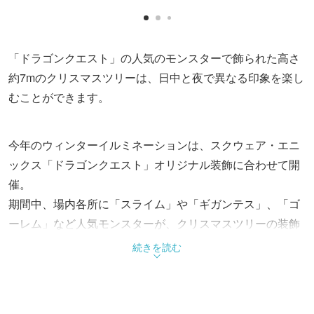
「ドラゴンクエスト」の人気のモンスターで飾られた高さ
約7mのクリスマスツリーは、日中と夜で異なる印象を楽し
むことができます。
今年のウィンターイルミネーションは、スクウェア・エニ
ックス「ドラゴンクエスト」オリジナル装飾に合わせて開
催。
期間中、場内各所に「スライム」や「ギガンテス」、「ゴ
ーレム」など人気モンスターが、クリスマスツリーの装飾
やパネル、オブジェになって登場し、施設全体をドラクエ
続きを読む
ワールドに演出します。
夜にはシャンパンゴールドのイルミネーションに照らさ
れ、さらに賑やかで煌びやかな光の世界に。