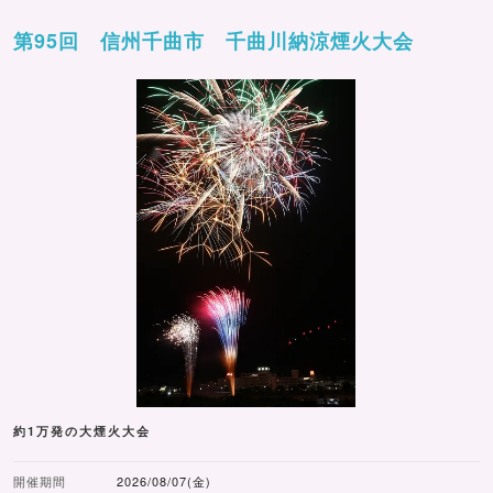
第95回 信州千曲市 千曲川納涼煙火大会
約1万発の大煙火大会
開催期間
2026/08/07(金)