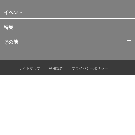
イベント
特集
その他
サイトマップ
利用規約
プライバシーポリシー
利用者情報の外部送信
クチコミ投稿ガイドライン
ヘルプ
お問い合わせ
プレスリリース・情報提供
広告掲載
運営会社
© Tokyo Metro Co., Ltd. & Let’s ENJOY TOKYO, Inc.