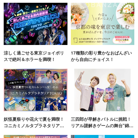
涼しく過ごせる東京ジョイポリ
17種類の彩り豊かなおばんざい
スで絶叫＆ホラーを満喫！
から自由にチョイス！
妖怪夏祭りや花火で夏を満喫！
三四郎が早解きバトルに挑戦！
コニカミノルタプラネタリア
リアル謎解きゲームの舞台"錦糸
TOKYO
町PARCO・楽天地"を巡る！