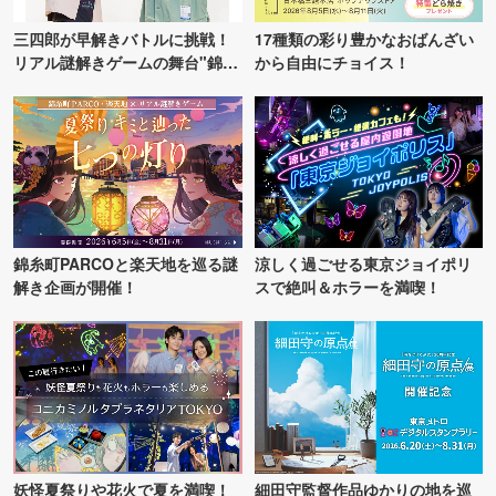
三四郎が早解きバトルに挑戦！
17種類の彩り豊かなおばんざい
リアル謎解きゲームの舞台"錦糸
から自由にチョイス！
町PARCO・楽天地"を巡る！
錦糸町PARCOと楽天地を巡る謎
涼しく過ごせる東京ジョイポリ
解き企画が開催！
スで絶叫＆ホラーを満喫！
妖怪夏祭りや花火で夏を満喫！
細田守監督作品ゆかりの地を巡