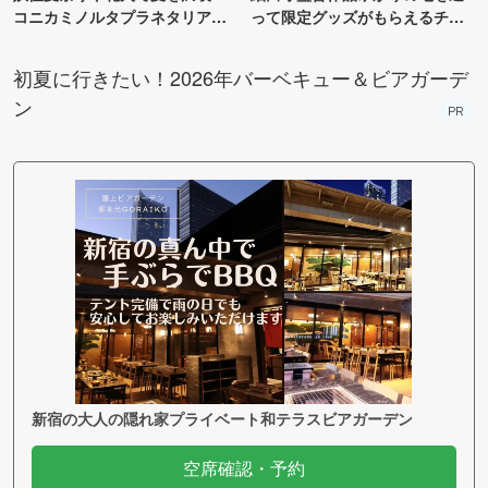
コニカミノルタプラネタリア
って限定グッズがもらえるチャ
TOKYO
ンス！
初夏に行きたい！2026年バーベキュー＆ビアガーデ
ン
PR
新宿の大人の隠れ家プライベート和テラスビアガーデン
空席確認・予約