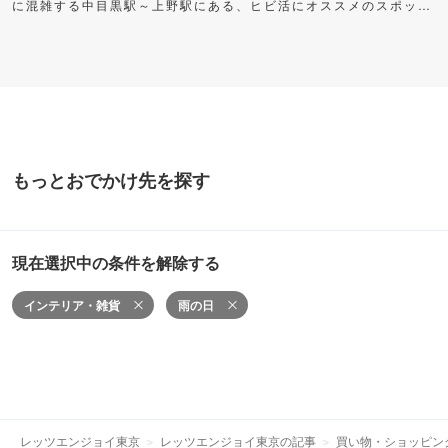
に混雑する中目黒駅～上野駅にある、ヒビ活にオススメのスポット
をご紹介します。早く出た分の時間を自分に“プレゼント”して、充
実した朝時間を過ごしてみませんか？
もっとおでかけ先を探す
現在選択中の条件を解除する
インテリア・雑貨
雨の日
レッツエンジョイ東京
レッツエンジョイ東京の記事
買い物・ショッピン