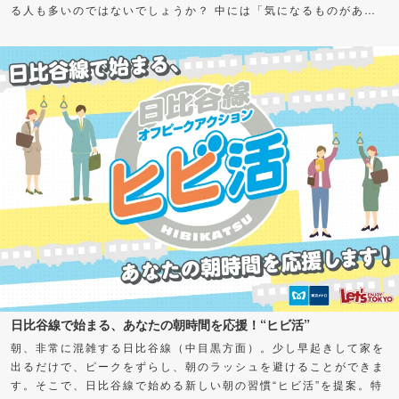
る人も多いのではないでしょうか？ 中には「気になるものがある
けど、何から始めればよいかわからない」「私も推せる何かを見つ
けたい！」とお悩みの方もいるかもしれません。 そこで今回、さ
まざまなグルメの“通（ツウ）”に“推し”をアンケート！愛してやま
ない、超オススメスポット＆グルメを聞いちゃいました。気になる
カテゴリーがあったら、ぜひチェックしてみてくださいね。
日比谷線で始まる、あなたの朝時間を応援！“ヒビ活”
朝、非常に混雑する日比谷線（中目黒方面）。少し早起きして家を
出るだけで、ピークをずらし、朝のラッシュを避けることができま
す。そこで、日比谷線で始める新しい朝の習慣“ヒビ活”を提案。特