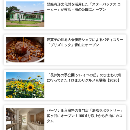
登録有形文化財を活用した「スターバックス コ
ーヒー」が横浜・海の公園にオープン
洋菓子の世界大会優勝シェフによるパティスリー
「プリズミック」青山にオープン
「長井海の手公園 ソレイユの丘」のひまわり畑
に行ってきた！ひまわりグルメも堪能【2026】
パーソナル入浴料の専門店「湯治ラボラトリー」
富ヶ谷にオープン！100通り以上から自由にカス
タム