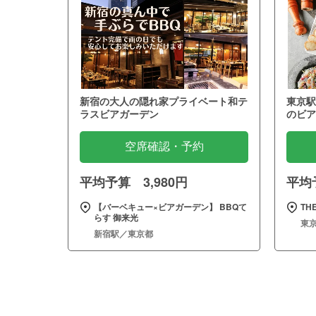
新宿の大人の隠れ家プライベート和テ
東京駅
ラスビアガーデン
のビア
空席確認・予約
平均予算 3,980円
平均予
【バーベキュー×ビアガーデン】 BBQて
THE
らす 御来光
東
新宿駅／東京都