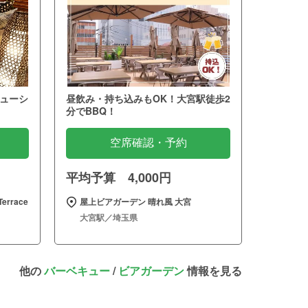
ューシ
昼飲み・持ち込みもOK！大宮駅徒歩2
分でBBQ！
空席確認・予約
平均予算 4,000円
errace
屋上ビアガーデン 晴れ風 大宮
大宮駅／埼玉県
他の
バーベキュー
/
ビアガーデン
情報を見る