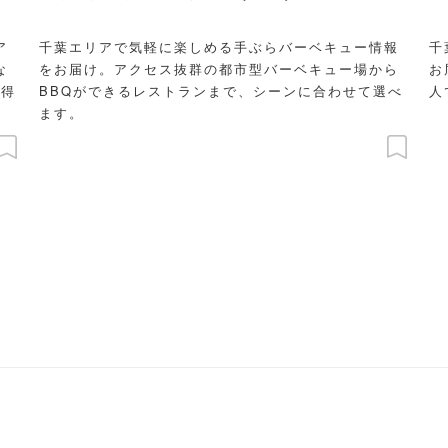
ア
千葉エリアで気軽に楽しめる手ぶらバーベキュー情報
千
な
をお届け。アクセス抜群の都市型バーベキュー場から
お
お得
BBQができるレストランまで、シーンに合わせて選べ
人
ます。