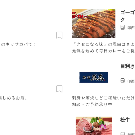
ゴーゴ
ク
印西
トのキッサカバで！
「クセになる味」の理由はさま
元気を込めて毎日カレーをご
目利き
印西
楽しめるお店。
刺身や濱焼などご堪能いただけ
相談・ご予約承り中
松牛
印西