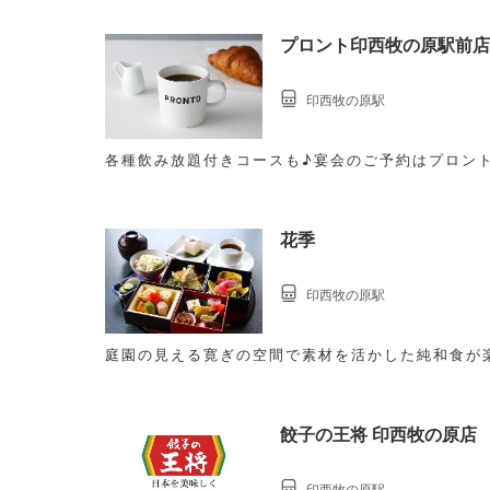
プロント印西牧の原駅前店
印西牧の原駅
各種飲み放題付きコースも♪宴会のご予約はプロン
花季
印西牧の原駅
庭園の見える寛ぎの空間で素材を活かした純和食が
餃子の王将 印西牧の原店
印西牧の原駅