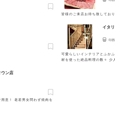
皆様のご来店お待ち致しており
イタリ
印西
可愛らしいインテリアとふかふ
材を使った絶品料理の数々 少
タウン店
ご用意！ 老若男女問わず焼肉を