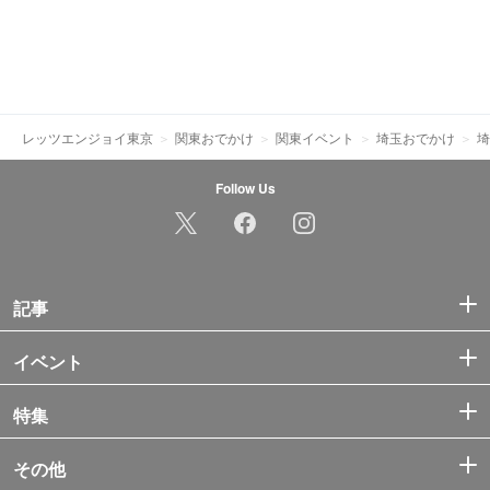
レッツエンジョイ東京
関東おでかけ
関東イベント
埼玉おでかけ
埼
Follow Us
記事
イベント
特集
その他