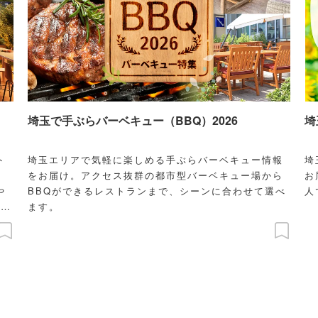
埼玉で手ぶらバーベキュー（BBQ）2026
埼
ト
埼玉エリアで気軽に楽しめる手ぶらバーベキュー情報
埼
。
をお届け。アクセス抜群の都市型バーベキュー場から
お
や
BBQができるレストランまで、シーンに合わせて選べ
人
こだ
ます。