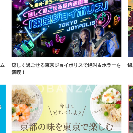
ム
涼しく過ごせる東京ジョイポリスで絶叫＆ホラーを
錦
満喫！