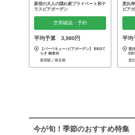
新宿の大人の隠れ家プライベート和テ
恵比寿
ラスビアガーデン
ビアガ
空席確認・予約
平均予算 3,980円
平均予
【バーベキュー×ビアガーデン】 BBQて
恵比
らす 御来光
EB
新宿駅／東京都
恵
今が旬！季節のおすすめ特集