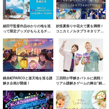
細田守監督作品ゆかりの地を巡
妖怪夏祭りや花火で夏を満喫！
って限定グッズがもらえるチャ
コニカミノルタプラネタリア
ンス！
TOKYO
錦糸町PARCOと楽天地を巡る謎
三四郎が早解きバトルに挑戦！
解き企画が開催！
リアル謎解きゲームの舞台"錦糸
町PARCO・楽天地"を巡る！