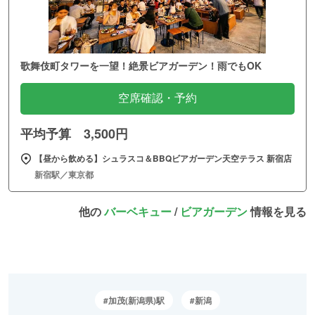
歌舞伎町タワーを一望！絶景ビアガーデン！雨でもOK
空席確認・予約
平均予算 3,500円
【昼から飲める】シュラスコ＆BBQビアガーデン天空テラス 新宿店
新宿駅／東京都
他の
バーベキュー
/
ビアガーデン
情報を見る
加茂(新潟県)駅
新潟