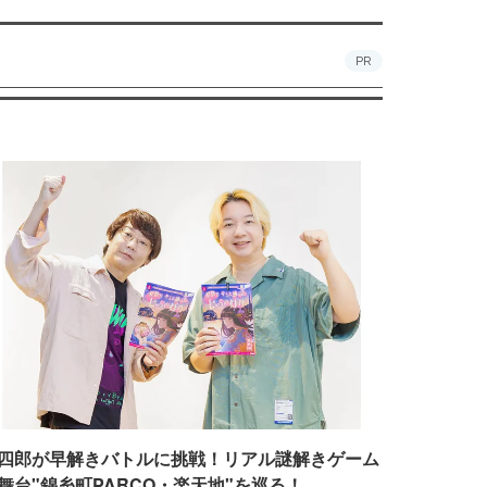
PR
四郎が早解きバトルに挑戦！リアル謎解きゲーム
舞台"錦糸町PARCO・楽天地"を巡る！