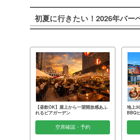
初夏に行きたい！2026年バ
【昼飲OK】屋上から一望開放感あふ
地上3
れるビアガーデン
BBQ
空席確認・予約