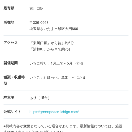
最寄駅
東川口駅
所在地
〒336-0963
埼玉県さいたま市緑区大門666
アクセス
「東川口駅」から徒歩約6分
「浦和IC」から車で約7分
開催期間
いちご狩り：1月上旬～5月下旬頃
種類・収穫時
いちご：紅ほっぺ、章姫、べにたま
期
駐車場
あり（15台）
公式サイト
https://greenpeace-ichigo.com/
※掲載内容が変更となっている場合があります。最新情報については、施設・
店舗の公式サイト等でご確認ください。