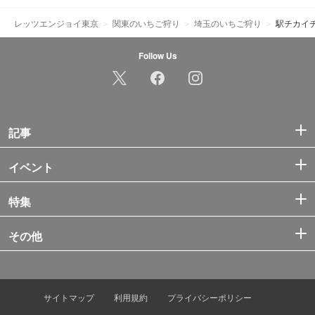
レッツエンジョイ東京
関東のいちご狩り
埼玉のいちご狩り
駅チカイチ
Follow Us
記事
イベント
特集
その他
サイトマップ
利用規約
プライバシーポリシー