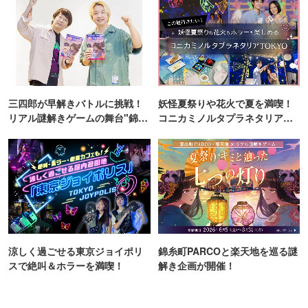
三四郎が早解きバトルに挑戦！
妖怪夏祭りや花火で夏を満喫！
リアル謎解きゲームの舞台"錦糸
コニカミノルタプラネタリア
町PARCO・楽天地"を巡る！
TOKYO
涼しく過ごせる東京ジョイポリ
錦糸町PARCOと楽天地を巡る謎
スで絶叫＆ホラーを満喫！
解き企画が開催！