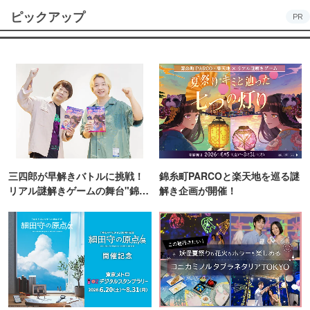
ピックアップ
PR
三四郎が早解きバトルに挑戦！
錦糸町PARCOと楽天地を巡る謎
リアル謎解きゲームの舞台"錦糸
解き企画が開催！
町PARCO・楽天地"を巡る！