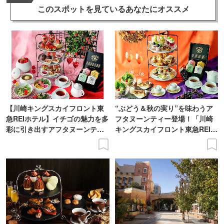
このスポットを見ている
あなたにオススメ
【川崎キングスカイフロント東
“ぶどう＆秋の実り”を味わうア
急REIホテル】イチゴの魅力を多
フタヌーンティー登場！「川崎
彩に引き出すアフタヌーンティ
キングスカイフロント東急REIホ
ー登場
テル」で