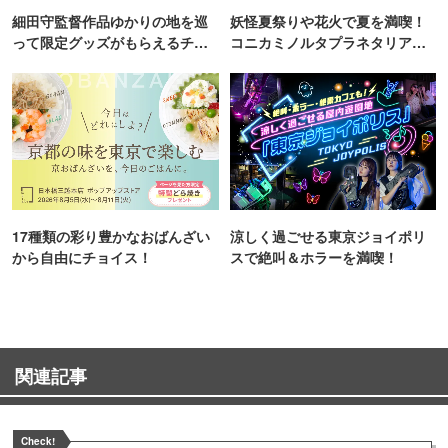
細田守監督作品ゆかりの地を巡
妖怪夏祭りや花火で夏を満喫！
って限定グッズがもらえるチャ
コニカミノルタプラネタリア
ンス！
TOKYO
17種類の彩り豊かなおばんざい
涼しく過ごせる東京ジョイポリ
から自由にチョイス！
スで絶叫＆ホラーを満喫！
関連記事
Check!