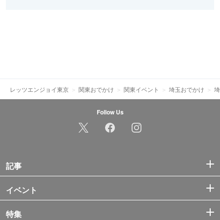
レッツエンジョイ東京
関東おでかけ
関東イベント
埼玉おでかけ
埼
Follow Us
記事
イベント
特集