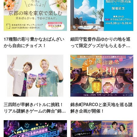
17種類の彩り豊かなおばんざい
細田守監督作品ゆかりの地を巡
から自由にチョイス！
って限定グッズがもらえるチャ
ンス！
三四郎が早解きバトルに挑戦！
錦糸町PARCOと楽天地を巡る謎
リアル謎解きゲームの舞台"錦糸
解き企画が開催！
町PARCO・楽天地"を巡る！