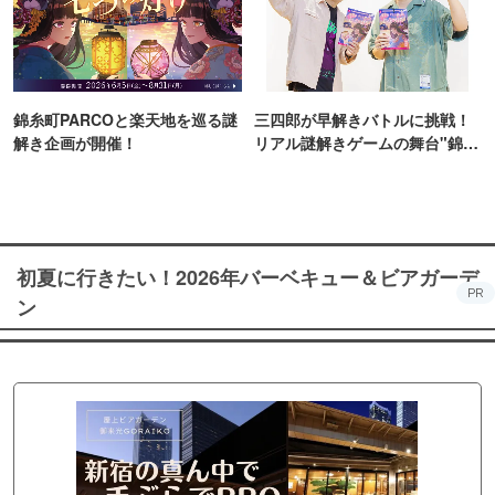
錦糸町PARCOと楽天地を巡る謎
三四郎が早解きバトルに挑戦！
解き企画が開催！
リアル謎解きゲームの舞台"錦糸
町PARCO・楽天地"を巡る！
初夏に行きたい！2026年バーベキュー＆ビアガーデ
PR
ン