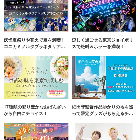
妖怪夏祭りや花火で夏を満喫！
涼しく過ごせる東京ジョイポリ
コニカミノルタプラネタリア
スで絶叫＆ホラーを満喫！
TOKYO
17種類の彩り豊かなおばんざい
細田守監督作品ゆかりの地を巡
から自由にチョイス！
って限定グッズがもらえるチャ
ンス！