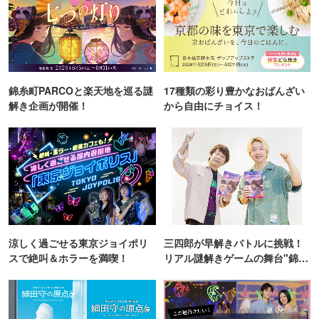
錦糸町PARCOと楽天地を巡る謎
17種類の彩り豊かなおばんざい
解き企画が開催！
から自由にチョイス！
涼しく過ごせる東京ジョイポリ
三四郎が早解きバトルに挑戦！
スで絶叫＆ホラーを満喫！
リアル謎解きゲームの舞台"錦糸
町PARCO・楽天地"を巡る！