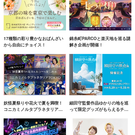
17種類の彩り豊かなおばんざい
錦糸町PARCOと楽天地を巡る謎
から自由にチョイス！
解き企画が開催！
妖怪夏祭りや花火で夏を満喫！
細田守監督作品ゆかりの地を巡
コニカミノルタプラネタリア
って限定グッズがもらえるチャ
TOKYO
ンス！