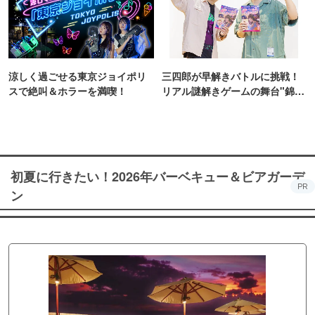
涼しく過ごせる東京ジョイポリ
三四郎が早解きバトルに挑戦！
スで絶叫＆ホラーを満喫！
リアル謎解きゲームの舞台"錦糸
町PARCO・楽天地"を巡る！
初夏に行きたい！2026年バーベキュー＆ビアガーデ
PR
ン