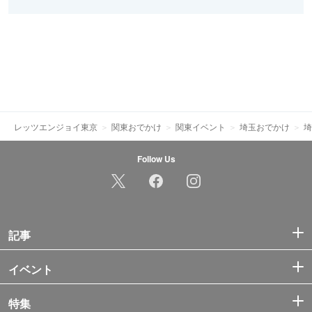
レッツエンジョイ東京
関東おでかけ
関東イベント
埼玉おでかけ
埼
Follow Us
記事
イベント
特集