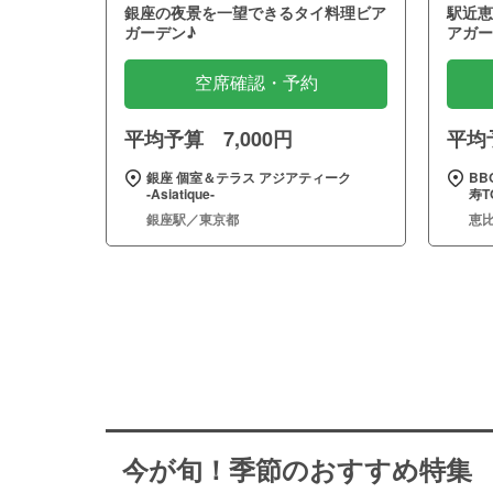
銀座の夜景を一望できるタイ料理ビア
駅近恵
ガーデン♪
アガー
空席確認・予約
平均予算 7,000円
平均予
銀座 個室＆テラス アジアティーク
BB
‐Asiatique‐
寿T
銀座駅／東京都
恵
今が旬！季節のおすすめ特集