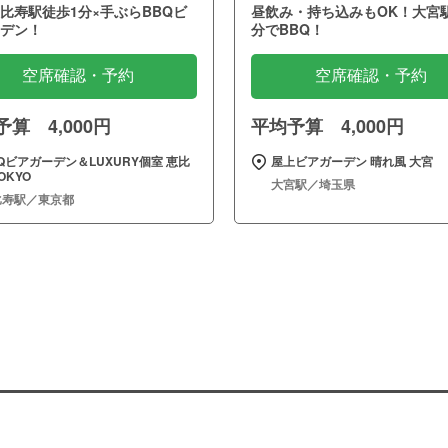
比寿駅徒歩1分×手ぶらBBQビ
昼飲み・持ち込みもOK！大宮
デン！
分でBBQ！
空席確認・予約
空席確認・予約
算 4,000円
平均予算 4,000円
Qビアガーデン＆LUXURY個室 恵比
屋上ビアガーデン 晴れ風 大宮
OKYO
大宮駅／埼玉県
比寿駅／東京都