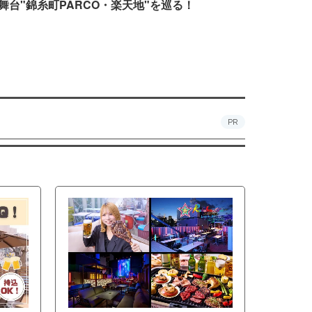
舞台"錦糸町PARCO・楽天地"を巡る！
PR