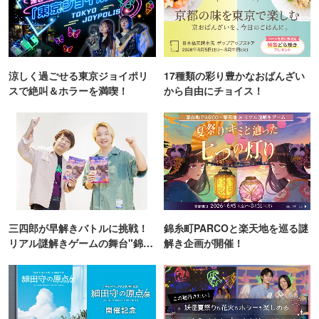
涼しく過ごせる東京ジョイポリ
17種類の彩り豊かなおばんざい
スで絶叫＆ホラーを満喫！
から自由にチョイス！
三四郎が早解きバトルに挑戦！
錦糸町PARCOと楽天地を巡る謎
リアル謎解きゲームの舞台"錦糸
解き企画が開催！
町PARCO・楽天地"を巡る！