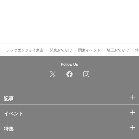
レッツエンジョイ東京
関東おでかけ
関東イベント
埼玉おでかけ
埼
Follow Us
記事
イベント
特集