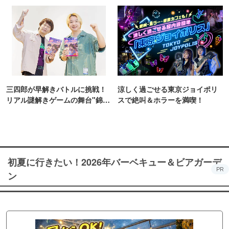
TOKYO
三四郎が早解きバトルに挑戦！
涼しく過ごせる東京ジョイポリ
リアル謎解きゲームの舞台"錦糸
スで絶叫＆ホラーを満喫！
町PARCO・楽天地"を巡る！
初夏に行きたい！2026年バーベキュー＆ビアガーデ
PR
ン