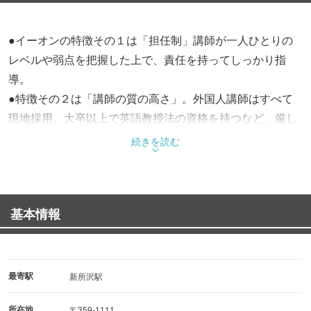
●イーオンの特徴その１は「担任制」講師が一人ひとりの
レベルや弱点を把握した上で、責任を持ってしっかり指
導。
●特徴その２は「講師の質の高さ」。外国人講師はすべて
現地採用。大卒以上で英語教授法の資格を持つなど、厳し
い応募条件と審査をクリアして来日。
続きを読む
採用後も定期的に研修があり常にレベルアップが求められ
ています。
●特徴その３は「日本人講師の存在」。日本人ならではの
基本情報
弱点を細かくサポートします。
●特徴その４は「振替制」。残業などでお忙しい場合でも
他の曜日・時間に振替できます。
最寄駅
新所沢駅
○レベルや目的・予算・期間などを考えて、様々なレッス
所在地
〒359-1111