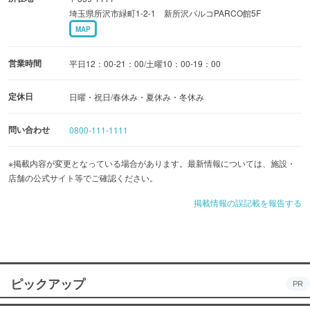
ンをカスタマイズ感覚で組み合わせるジョイントプログラ
埼玉県所沢市緑町1-2-1 新所沢パルコPARCO館5F
ム。
MAP
○インターネットでのマンツーマンレッスンや、電話レッ
スンなどとの通学コースの組み合わせ・給付金講座など、
営業時間
平日12：00-21：00/土曜10：00-19：00
ご自身のペースで無理なく学べます。
定休日
日曜・祝日/春休み・夏休み・冬休み
上達実感のあるレッスンをご提供します。
問い合わせ
0800-111-1111
※掲載内容が変更となっている場合があります。最新情報については、施設・
店舗の公式サイト等でご確認ください。
掲載情報の誤記載を報告する
ピックアップ
PR