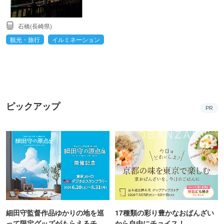
石橋(長崎県)
観光・旅行
イルミネーション
ピックアップ
PR
細田守監督作品ゆかりの地を巡
17種類の彩り豊かなおばんざい
って限定グッズがもらえるチャ
から自由にチョイス！