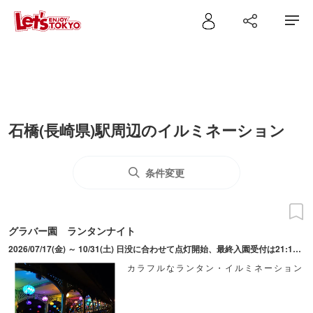
石橋(長崎県)駅周辺のイルミネーション
条件変更
グラバー園 ランタンナイト
2026/07/17(金) ～ 10/31(土) 日没に合わせて点灯開始、最終入園受付は21:10まで ※10/12(月)以降の日曜日～木曜日は20:00までの点灯(19:40最終入園)、10/21(水)は18:00閉園のため点灯未実施
カラフルなランタン・イルミネーション