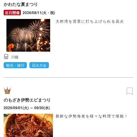
かわたな夏まつり
2026/08/11(火・祝)
大村湾を背景に打ち上げられる花火
川棚
観光・旅行
花火大会
のもざき伊勢エビまつり
2026/09/01(火) ～ 09/30(水)
新鮮な伊勢海老を様々な料理で堪能！