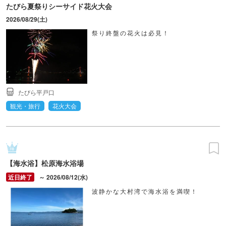
たびら夏祭りシーサイド花火大会
2026/08/29(土)
祭り終盤の花火は必見！
たびら平戸口
観光・旅行
花火大会
【海水浴】松原海水浴場
～ 2026/08/12(水)
波静かな大村湾で海水浴を満喫！