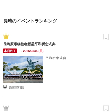
TOKYO
町PARCO・楽天地"を巡る！
長崎のイベントランキング
長崎原爆犠牲者慰霊平和祈念式典
～ 2026/08/09(日)
平和祈念式典
原爆資料館