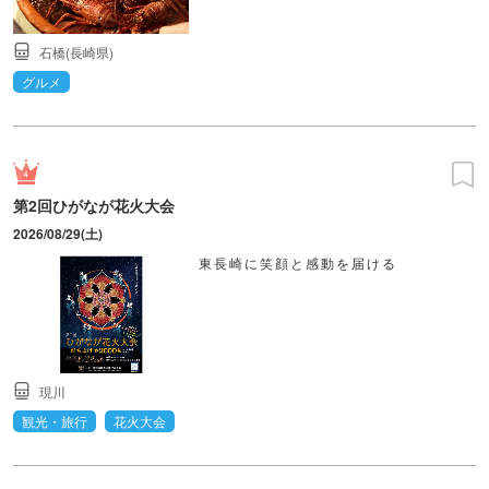
石橋(長崎県)
グルメ
第2回ひがなが花火大会
2026/08/29(土)
東長崎に笑顔と感動を届ける
現川
観光・旅行
花火大会