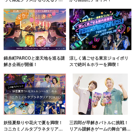
ンス！
錦糸町PARCOと楽天地を巡る謎
涼しく過ごせる東京ジョイポリ
解き企画が開催！
スで絶叫＆ホラーを満喫！
妖怪夏祭りや花火で夏を満喫！
三四郎が早解きバトルに挑戦！
コニカミノルタプラネタリア
リアル謎解きゲームの舞台"錦糸