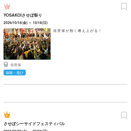
YOSAKOIさせぼ祭り
2026/10/16(金) ～ 10/18(日)
佐世保が熱く燃え上がる！
佐世保
体験・遊び
させぼシーサイドフェスティバル