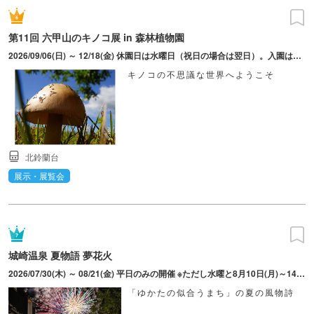
第11回 六甲山のキノコ展 in 森林植物園
2026/09/06(日) ～ 12/18(金) 休園日は水曜日（祝日の場合は翌日）。入園は16：30まで。ただし「植物園のもみじ散策」の各期間中は無休、早朝・延長開園あり。
キノコの不思議な世界へようこそ
北鈴蘭台
展示・展覧会
城崎温泉 夏物語 夢花火
2026/07/30(木) ～ 08/21(金) 平日のみの開催 ※ただし水曜と8月10日(月)～14日(金)は除く
「ゆかたの似合うまち」の夏の風物詩