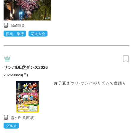
城崎温泉
観光・旅行
花火大会
サンバDE盆ダンス2026
2026/08/23(日)
舞子夏まつり-サンバのリズムで盆踊り
霞ヶ丘(兵庫県)
グルメ