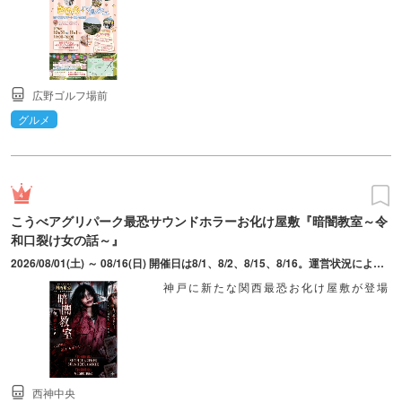
広野ゴルフ場前
グルメ
こうべアグリパーク最恐サウンドホラーお化け屋敷『暗闇教室～令
和口裂け女の話～』
2026/08/01(土) ～ 08/16(日) 開催日は8/1、8/2、8/15、8/16。運営状況により20:00まで運営延長する場合あり。
神戸に新たな関西最恐お化け屋敷が登場
西神中央