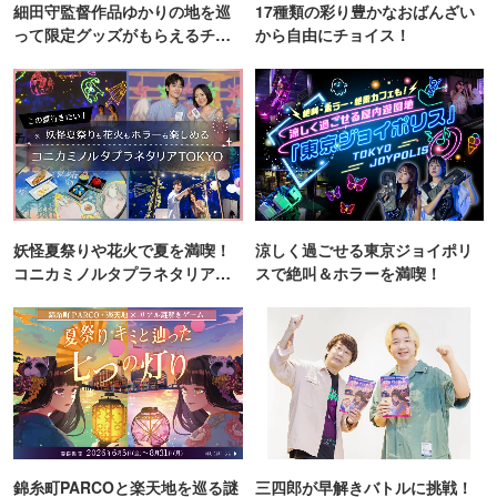
細田守監督作品ゆかりの地を巡
17種類の彩り豊かなおばんざい
って限定グッズがもらえるチャ
から自由にチョイス！
ンス！
妖怪夏祭りや花火で夏を満喫！
涼しく過ごせる東京ジョイポリ
コニカミノルタプラネタリア
スで絶叫＆ホラーを満喫！
TOKYO
錦糸町PARCOと楽天地を巡る謎
三四郎が早解きバトルに挑戦！