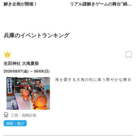
解き企画が開催！
リアル謎解きゲームの舞台"錦糸
町PARCO・楽天地"を巡る！
兵庫のイベントランキング
生田神社 大海夏祭
2026/08/07(金) ～ 08/09(日)
海を愛する大海の社に集う艶やかな舞台
三宮・花時計前
体験・遊び