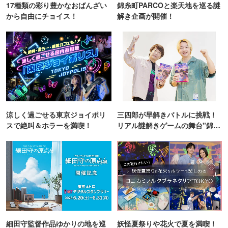
17種類の彩り豊かなおばんざい
錦糸町PARCOと楽天地を巡る謎
から自由にチョイス！
解き企画が開催！
涼しく過ごせる東京ジョイポリ
三四郎が早解きバトルに挑戦！
スで絶叫＆ホラーを満喫！
リアル謎解きゲームの舞台"錦糸
町PARCO・楽天地"を巡る！
細田守監督作品ゆかりの地を巡
妖怪夏祭りや花火で夏を満喫！