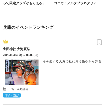
って限定グッズがもらえるチャ
コニカミノルタプラネタリア
ンス！
TOKYO
兵庫のイベントランキング
生田神社 大海夏祭
2026/08/07(金) ～ 08/09(日)
海を愛する大海の社に集う艶やかな舞台
三宮・花時計前
体験・遊び