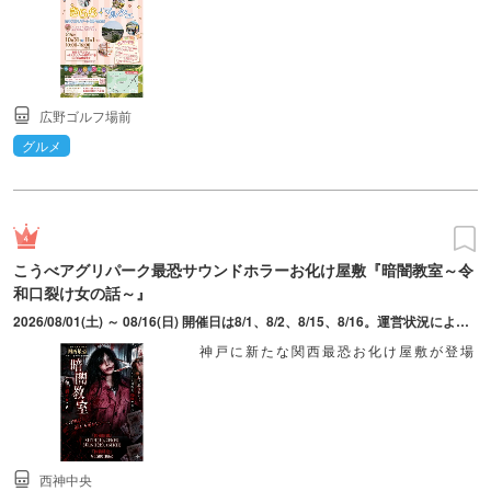
広野ゴルフ場前
グルメ
こうべアグリパーク最恐サウンドホラーお化け屋敷『暗闇教室～令
和口裂け女の話～』
2026/08/01(土) ～ 08/16(日) 開催日は8/1、8/2、8/15、8/16。運営状況により20:00まで運営延長する場合あり。
神戸に新たな関西最恐お化け屋敷が登場
西神中央