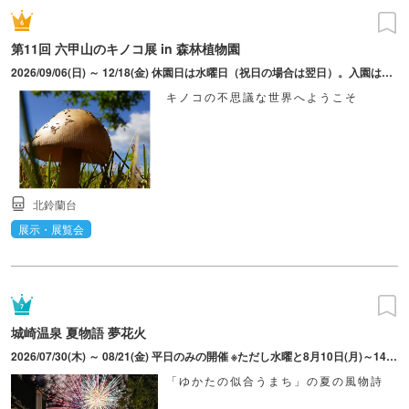
第11回 六甲山のキノコ展 in 森林植物園
2026/09/06(日) ～ 12/18(金) 休園日は水曜日（祝日の場合は翌日）。入園は16：30まで。ただし「植物園のもみじ散策」の各期間中は無休、早朝・延長開園あり。
キノコの不思議な世界へようこそ
北鈴蘭台
展示・展覧会
城崎温泉 夏物語 夢花火
2026/07/30(木) ～ 08/21(金) 平日のみの開催 ※ただし水曜と8月10日(月)～14日(金)は除く
「ゆかたの似合うまち」の夏の風物詩