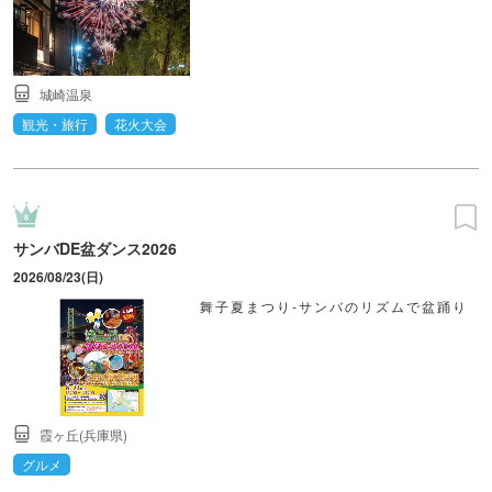
城崎温泉
観光・旅行
花火大会
サンバDE盆ダンス2026
2026/08/23(日)
舞子夏まつり-サンバのリズムで盆踊り
霞ヶ丘(兵庫県)
グルメ