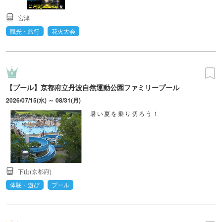
宮津
観光・旅行
花火大会
【プール】京都府立丹波自然運動公園ファミリープール
2026/07/15(水) ～ 08/31(月)
暑い夏を乗り切ろう！
下山(京都府)
体験・遊び
プール