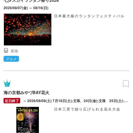
七夕スカイランタン祭り2026
2026/08/07(金) ～ 08/16(日)
日本最大級のランタンフェスティバル
長池
グルメ
海の京都みやづBAY花火
～ 2026/08/08(土) 7月18日(土):文珠、24日(金):文珠 25日(土):文珠 8日1日(土):宮津、文珠、府中 、8日(土):文珠
日本三景で繰り広げられる花火大会