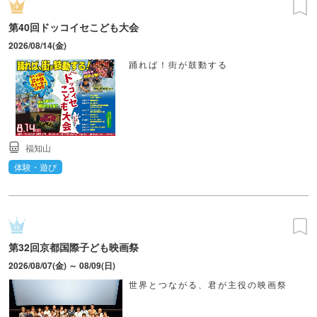
第40回ドッコイセこども大会
2026/08/14(金)
踊れば！街が鼓動する
福知山
体験・遊び
第32回京都国際子ども映画祭
2026/08/07(金) ～ 08/09(日)
世界とつながる、君が主役の映画祭