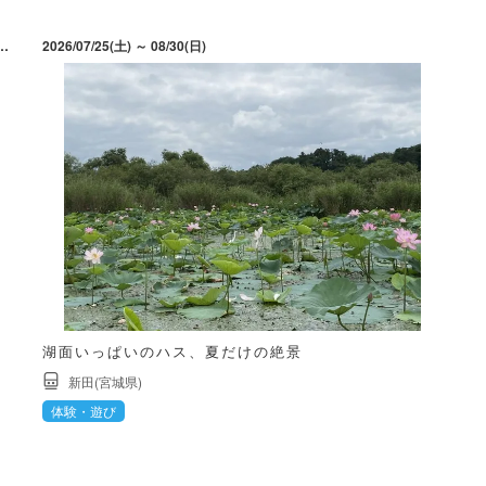
) ～ 8月2日(日)、8月7日(金) ～ 8月9日(日)、8月11日（火祝）～8月16日(日)。最終入場は20時30分。※8月10日（月）は休園日
2026/07/25(土) ～ 08/30(日)
湖面いっぱいのハス、夏だけの絶景
新田(宮城県)
体験・遊び