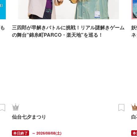
も
三四郎が早解きバトルに挑戦！リアル謎解きゲーム
妖
の舞台"錦糸町PARCO・楽天地"を巡る！
ネ
仙台七夕まつり
白
～ 2026/08/08(土)