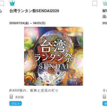
ら
台湾ランタン祭SENDAI2026
M
出
2026/07/24(金) ～ 08/23(日)
約600個の、復興と交流の灯り
そ
美田園
グルメ