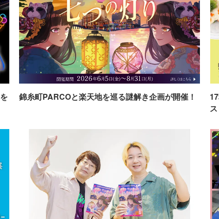
を
錦糸町PARCOと楽天地を巡る謎解き企画が開催！
1
ス