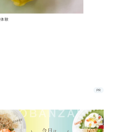
り体験
PR