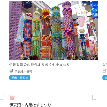
伊達政宗公の時代より続く七夕まつり
白
青葉通一番町
展示・展覧会
伊豆沼・内沼はすまつり