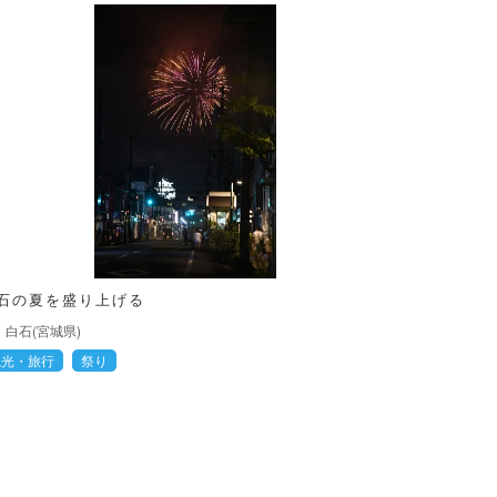
石の夏を盛り上げる
白石(宮城県)
観光・旅行
祭り