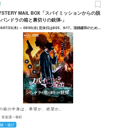
YSTERY MAIL BOX「スパイミッションからの脱
-パンドラの箱と裏切りの銃弾-」
2026/07/23(木) ～ 09/30(水) 定休日は8/25、9/17。混雑緩和のため30分ごとに引き換え時間の区切りあり。受付時間内にキット引き換え（13:00のチケットを購入した場合は13:00～13:29まで引き換え可能）。
の箱の中身は、希望か、絶望か。
青葉通一番町
体験・遊び