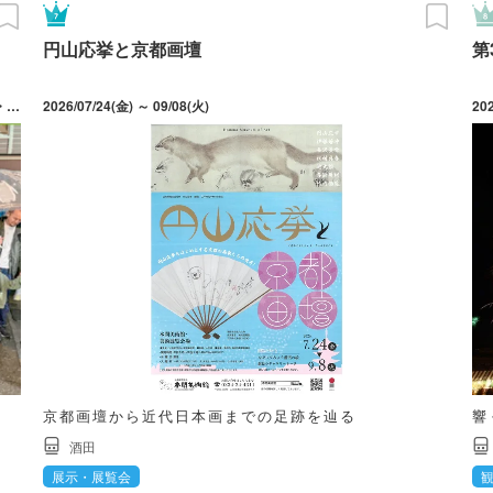
円山応挙と京都画壇
第
2026/06/20(土) ～ 09/26(土) 期間中の開催日は6/20・7/18・8/22・9/26
2026/07/24(金) ～ 09/08(火)
20
京都画壇から近代日本画までの足跡を辿る
響
酒田
展示・展覧会