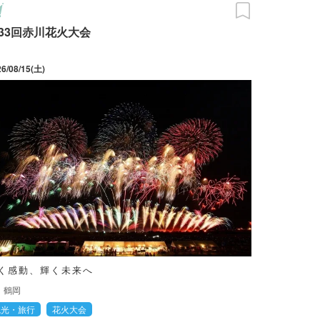
33回赤川花火大会
26/08/15(土)
く感動、輝く未来へ
鶴岡
観光・旅行
花火大会