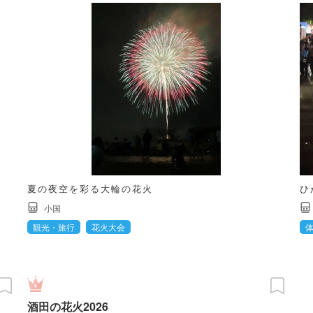
夏の夜空を彩る大輪の花火
ひ
小国
観光・旅行
花火大会
酒田の花火2026