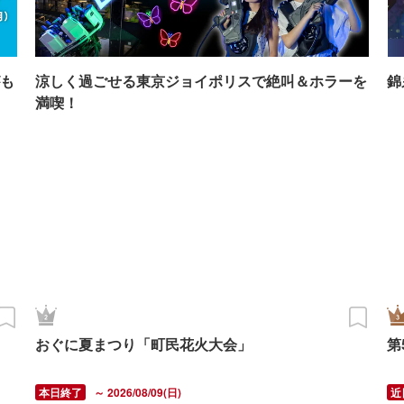
も
涼しく過ごせる東京ジョイポリスで絶叫＆ホラーを
錦
満喫！
おぐに夏まつり「町民花火大会」
第
～ 2026/08/09(日)