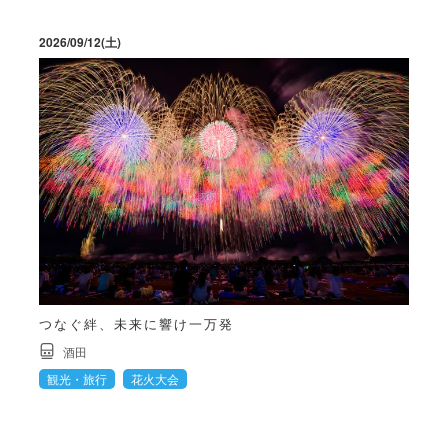
2026/09/12(土)
つなぐ絆、未来に響け一万発
酒田
観光・旅行
花火大会