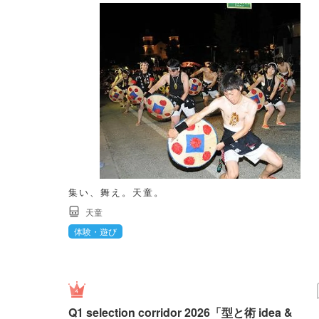
集い、舞え。天童。
天童
体験・遊び
Q1 selection corridor 2026「型と術 idea &