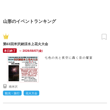
TOKYO
山形のイベントランキング
第63回米沢納涼水上花火大会
～ 2026/08/07(金)
七色の光と夜空に轟く音の饗宴
南米沢
観光・旅行
花火大会