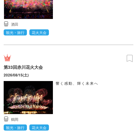
酒田
観光・旅行
花火大会
第33回赤川花火大会
2026/08/15(土)
響く感動、輝く未来へ
鶴岡
観光・旅行
花火大会