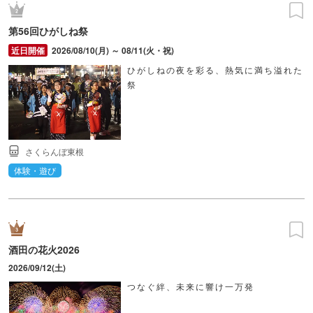
第56回ひがしね祭
2026/08/10(月) ～ 08/11(火・祝)
ひがしねの夜を彩る、熱気に満ち溢れた
祭
さくらんぼ東根
体験・遊び
酒田の花火2026
2026/09/12(土)
つなぐ絆、未来に響け一万発