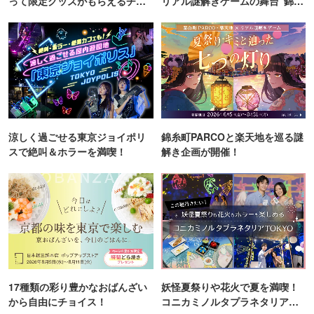
って限定グッズがもらえるチャ
リアル謎解きゲームの舞台"錦糸
ンス！
町PARCO・楽天地"を巡る！
涼しく過ごせる東京ジョイポリ
錦糸町PARCOと楽天地を巡る謎
スで絶叫＆ホラーを満喫！
解き企画が開催！
17種類の彩り豊かなおばんざい
妖怪夏祭りや花火で夏を満喫！
から自由にチョイス！
コニカミノルタプラネタリア