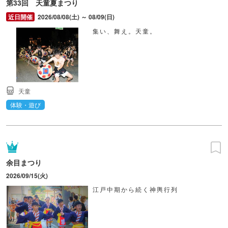
第33回 天童夏まつり
2026/08/08(土) ～ 08/09(日)
集い、舞え。天童。
天童
体験・遊び
余目まつり
2026/09/15(火)
江戸中期から続く神輿行列