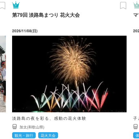
第79回 淡路島まつり 花火大会
マ
2026/11/08(日)
20
淡路島の夜を彩る、感動の花火体験
子
加太(和歌山県)
観光・旅行
花火大会