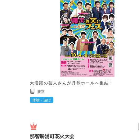
大活躍の芸人さんが丹鶴ホールへ集結！
新宮
体験・遊び
那智勝浦町花火大会