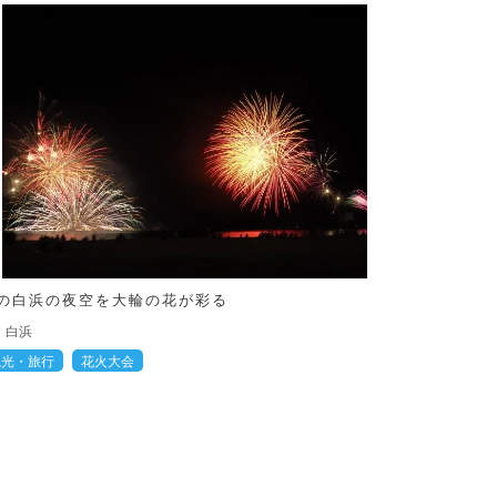
の白浜の夜空を大輪の花が彩る
白浜
観光・旅行
花火大会