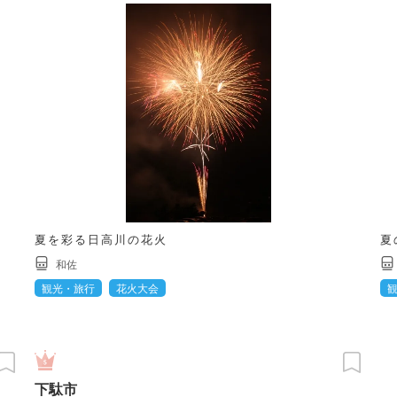
夏を彩る日高川の花火
夏
和佐
観光・旅行
花火大会
下駄市