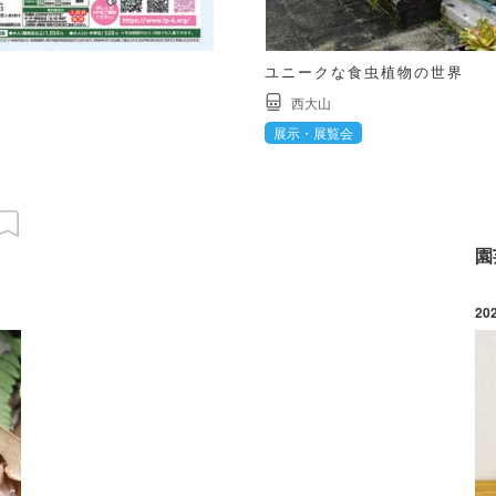
ユニークな食虫植物の世界
西大山
展示・展覧会
園
20