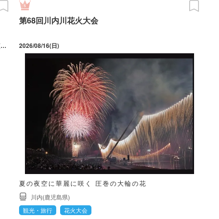
第68回川内川花火大会
2026/10/02(金) ～ 11/15(日) 会期中の休館日は、10/5(月)、10/13(火)、10/19(月)、10/26(月)、11/2(月)。入館は17:30まで。
2026/08/16(日)
夏の夜空に華麗に咲く 圧巻の大輪の花
川内(鹿児島県)
観光・旅行
花火大会