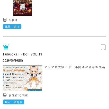
平和通
体験・遊び
Fukuoka I・Doll VOL.19
2026/08/16(日)
アジア最大級！ドール関連の展示即売会
呉服町(福岡県)
展示・展覧会