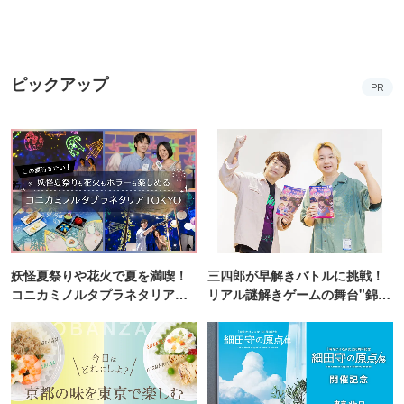
ピックアップ
PR
妖怪夏祭りや花火で夏を満喫！
三四郎が早解きバトルに挑戦！
コニカミノルタプラネタリア
リアル謎解きゲームの舞台"錦糸
TOKYO
町PARCO・楽天地"を巡る！