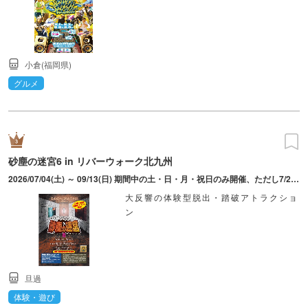
小倉(福岡県)
グルメ
砂塵の迷宮6 in リバーウォーク北九州
2026/07/04(土) ～ 09/13(日) 期間中の土・日・月・祝日のみ開催、ただし7/25(土)～8/31(月)は毎日開催。平日13:00～、土日祝11:00～（最終受付18:00）。
大反響の体験型脱出・踏破アトラクショ
ン
旦過
体験・遊び