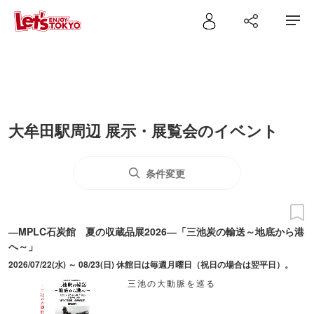
大牟田駅周辺 展示・展覧会のイベント
条件変更
―MPLC石炭館 夏の収蔵品展2026―「三池炭の輸送～地底から港
へ～」
2026/07/22(水) ～ 08/23(日) 休館日は毎週月曜日（祝日の場合は翌平日）。
三池の大動脈を巡る