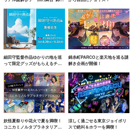
町PARCO・楽天地"を巡る！
細田守監督作品ゆかりの地を巡
錦糸町PARCOと楽天地を巡る謎
って限定グッズがもらえるチャ
解き企画が開催！
ンス！
妖怪夏祭りや花火で夏を満喫！
涼しく過ごせる東京ジョイポリ
コニカミノルタプラネタリア
スで絶叫＆ホラーを満喫！