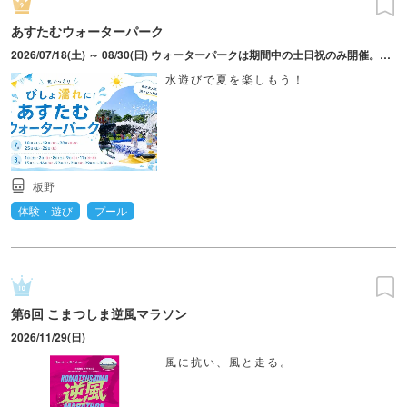
あすたむウォーターパーク
2026/07/18(土) ～ 08/30(日) ウォーターパークは期間中の土日祝のみ開催。雨天中止。徳島県立あすたむらんどは水曜日休園、但し8月5日（水）12日（水）26日（水）は臨時開園。7月・8月は18時まで開園。※日時は変更となる場合あり、最新情報はHPを参照
水遊びで夏を楽しもう！
板野
体験・遊び
プール
第6回 こまつしま逆風マラソン
2026/11/29(日)
風に抗い、風と走る。