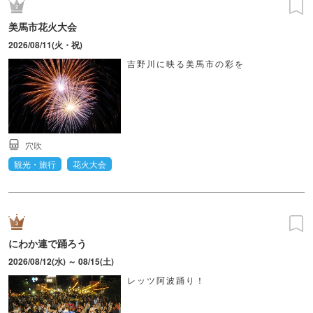
美馬市花火大会
2026/08/11(火・祝)
吉野川に映る美馬市の彩を
穴吹
観光・旅行
花火大会
にわか連で踊ろう
2026/08/12(水) ～ 08/15(土)
レッツ阿波踊り！