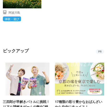
阿波川島
体験・遊び
ピックアップ
PR
三四郎が早解きバトルに挑戦！
17種類の彩り豊かなおばんざい
リアル謎解きゲームの舞台"錦糸
から自由にチョイス！