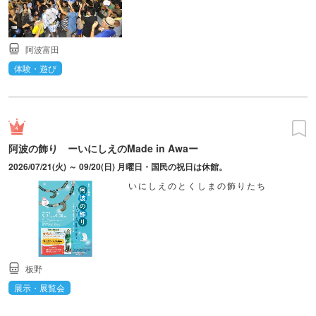
阿波富田
体験・遊び
阿波の飾り ーいにしえのMade in Awaー
2026/07/21(火) ～ 09/20(日) 月曜日・国民の祝日は休館。
いにしえのとくしまの飾りたち
板野
展示・展覧会