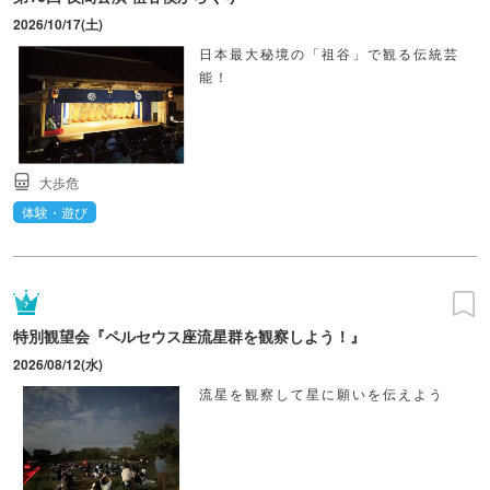
2026/10/17(土)
日本最大秘境の「祖谷」で観る伝統芸
能！
大歩危
体験・遊び
特別観望会『ペルセウス座流星群を観察しよう！』
2026/08/12(水)
流星を観察して星に願いを伝えよう