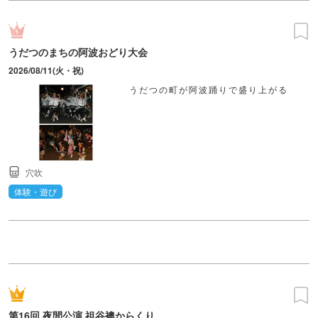
うだつのまちの阿波おどり大会
2026/08/11(火・祝)
うだつの町が阿波踊りで盛り上がる
穴吹
体験・遊び
第16回 夜間公演 祖谷襖からくり