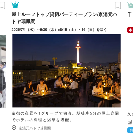
屋上ルーフトップ貸切パーティープラン/京湯元ハ
千
トヤ瑞鳳閣
2026/7/1（水）～9/30（水）※8/15（土）・16（日）を除く
京都の夜景を1グループで独占。駅徒歩5分の屋上庭園
久
でホテルの料理と温泉を堪能。
京湯元ハトヤ瑞鳳閣