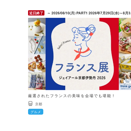
～ 2026/08/10(月) PART1 2026年7月29日(水)～8月3日(月)［最終日午後6時終了］PART2 2026年8月5日(水)～8月10日(月)［最終日午後6時終了］※8月4日(火)は会場準備のため終日閉場
厳選されたフランスの美味を会場でも堪能！
京都
グルメ