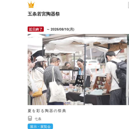
五条若宮陶器祭
～ 2026/08/10(月)
夏を彩る陶器の祭典
七条
展示・展覧会