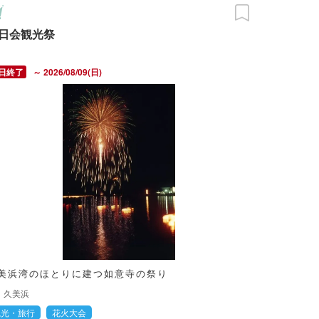
日会観光祭
～ 2026/08/09(日)
美浜湾のほとりに建つ如意寺の祭り
久美浜
観光・旅行
花火大会