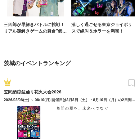
三四郎が早解きバトルに挑戦！
涼しく過ごせる東京ジョイポリ
リアル謎解きゲームの舞台"錦糸
スで絶叫＆ホラーを満喫！
町PARCO・楽天地"を巡る！
茨城のイベントランキング
笠間納涼盆踊り花火大会2026
2026/08/08(土) ～ 08/10(月) 開催日は8月8日（土）・8月10日（月）の2日間。8日（土）エンタメ祭 花火打ち上げ20時45分～、10日（月）納涼祭 花火打ち上げ21時00分～ ※雨天決行・荒天中止
笠間の夏を、未来へつなぐ