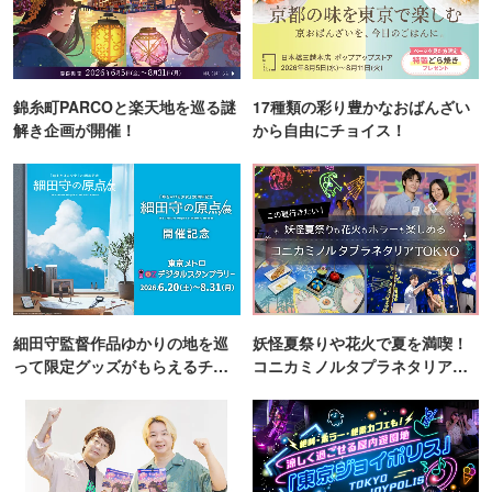
錦糸町PARCOと楽天地を巡る謎
17種類の彩り豊かなおばんざい
解き企画が開催！
から自由にチョイス！
細田守監督作品ゆかりの地を巡
妖怪夏祭りや花火で夏を満喫！
って限定グッズがもらえるチャ
コニカミノルタプラネタリア
ンス！
TOKYO