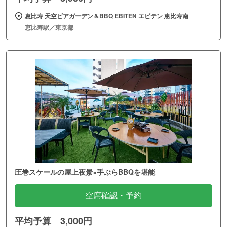
恵比寿 天空ビアガーデン＆BBQ EBITEN エビテン 恵比寿南
恵比寿駅／東京都
圧巻スケールの屋上夜景×手ぶらBBQを堪能
空席確認・予約
平均予算 3,000円