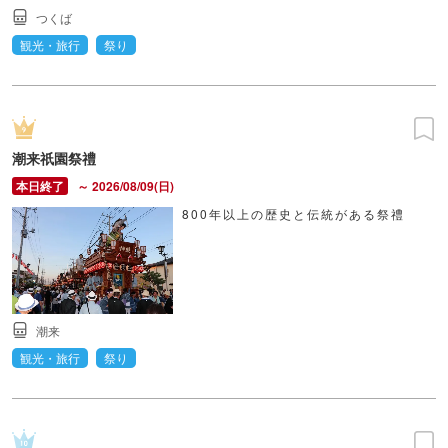
つくば
観光・旅行
祭り
潮来祇園祭禮
～ 2026/08/09(日)
800年以上の歴史と伝統がある祭禮
潮来
観光・旅行
祭り