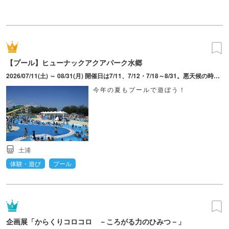
【プール】ヒューナックアクアパーク水郷
2026/07/11(土) ～ 08/31(月) 開催日は7/11、7/12・7/18～8/31。悪天候の時や気温・水温が低い時はお休みとなる場合、また施設内の混雑状況によっては「入場制限」を実施する場合あり。入場は16：30まで。売店営業時間は9：30～16：00。
今年の夏もプールで遊ぼう！
土浦
体験・遊び
プール
企画展「からくりコロコロ －ころがる力のひみつ－」