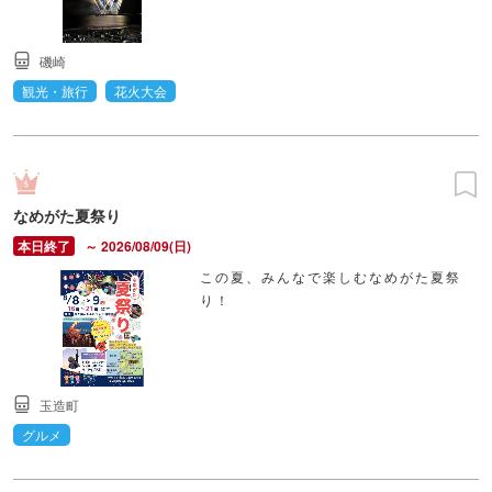
磯崎
観光・旅行
花火大会
なめがた夏祭り
～ 2026/08/09(日)
この夏、みんなで楽しむなめがた夏祭
り！
玉造町
グルメ