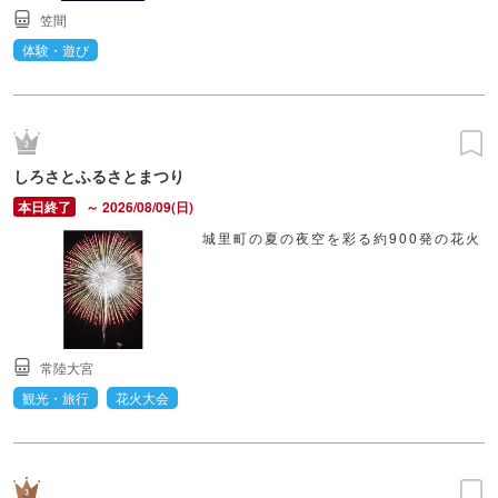
笠間
体験・遊び
しろさとふるさとまつり
～ 2026/08/09(日)
城里町の夏の夜空を彩る約900発の花火
常陸大宮
観光・旅行
花火大会