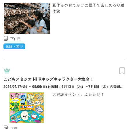
夏休みのおでかけに親子で楽しめる収穫
体験
下仁田
体験・遊び
こどもスタジオ NHKキッズキャラクター大集合！
2026/04/17(金) ～ 09/06(日) 休園日：5月13日（水）～7月8日（水）の毎週水曜日、6月30日（火）営業時間変更：5月2日(土)～5月6日(水・振休)9:30～17:00
大好評イベント、ふたたび！
大前