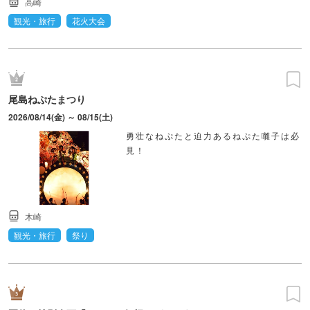
高崎
観光・旅行
花火大会
尾島ねぷたまつり
2026/08/14(金) ～ 08/15(土)
勇壮なねぷたと迫力あるねぷた囃子は必
見！
木崎
観光・旅行
祭り