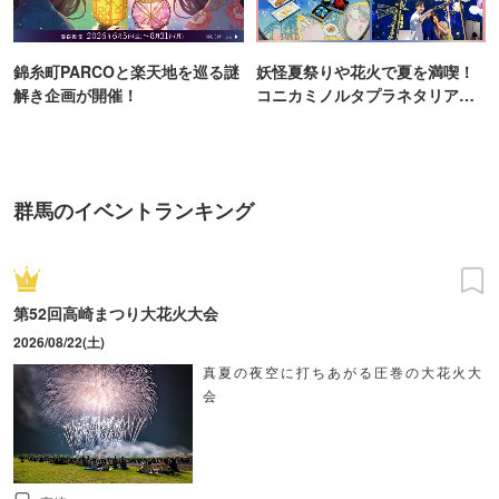
錦糸町PARCOと楽天地を巡る謎
妖怪夏祭りや花火で夏を満喫！
解き企画が開催！
コニカミノルタプラネタリア
TOKYO
群馬のイベントランキング
第52回高崎まつり大花火大会
2026/08/22(土)
真夏の夜空に打ちあがる圧巻の大花火大
会