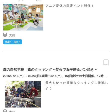
アニア夏休み限定ベント開催！
大前
体験・遊び
森の自然学校 森のクッキング～焚火で五平餅＆パン焼き～
2026/07/18(土) ～ 08/23(日) 期間中8/15(土)、16(日)以外の土日開催。12時～約45分の開催。五平餅7/18（土）･25（土）･8/1（土）･8（土）･22（土）パン焼き7/19（日）･26（日）･8/2（日）･9（日）･23（日）
焚火を使った簡単なクッキングに挑戦し
よう
大前