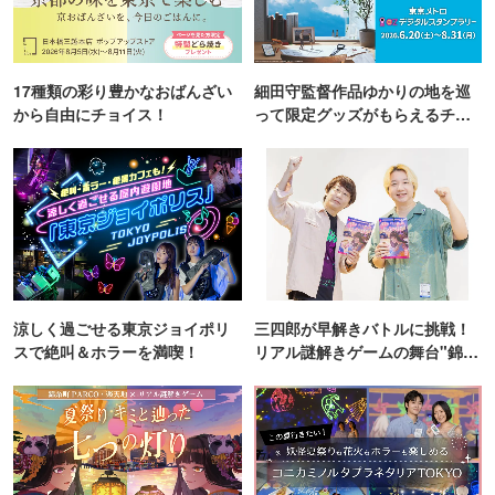
17種類の彩り豊かなおばんざい
細田守監督作品ゆかりの地を巡
から自由にチョイス！
って限定グッズがもらえるチャ
ンス！
涼しく過ごせる東京ジョイポリ
三四郎が早解きバトルに挑戦！
スで絶叫＆ホラーを満喫！
リアル謎解きゲームの舞台"錦糸
町PARCO・楽天地"を巡る！