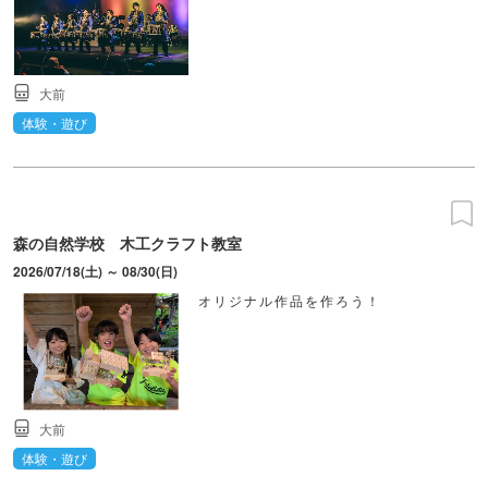
大前
体験・遊び
森の自然学校 木工クラフト教室
2026/07/18(土) ～ 08/30(日)
オリジナル作品を作ろう！
大前
体験・遊び