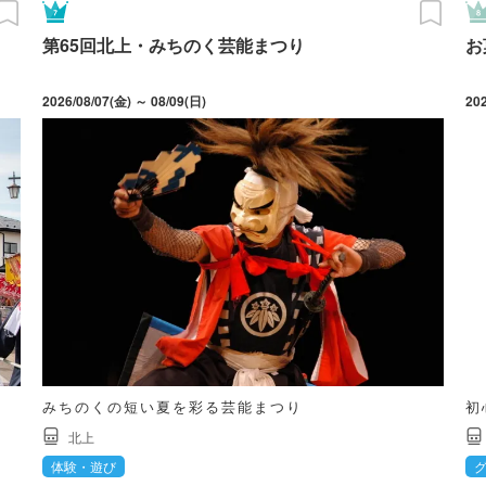
第65回北上・みちのく芸能まつり
お
2026/08/07(金) ～ 08/09(日)
20
みちのくの短い夏を彩る芸能まつり
初
北上
体験・遊び