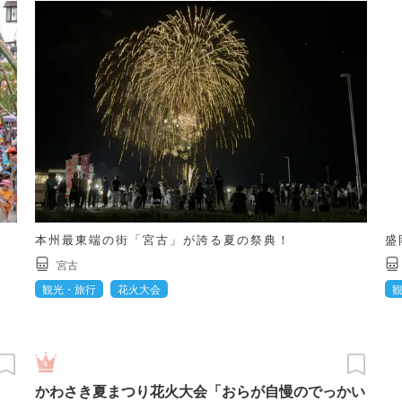
本州最東端の街「宮古」が誇る夏の祭典！
盛
宮古
観光・旅行
花火大会
かわさき夏まつり花火大会「おらが自慢のでっかい