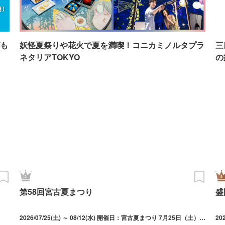
も
妖怪夏祭りや花火で夏を満喫！コニカミノルタプラ
三
ネタリアTOKYO
の
第58回宮古夏まつり
盛
2026/07/25(土) ～ 08/12(水) 開催日：宮古夏まつり 7月25日（土）・26日（日） 15時00分～20時30分、宮古海上花火大会 8月12日（水）花火打上20時00分～
20