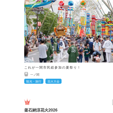
これが一関市民総参加の夏祭り！
一ノ関
観光・旅行
花火大会
釜石納涼花火2026