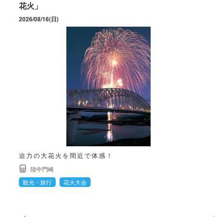
花火」
2026/08/16(日)
迫力の大花火を間近で体感！
陸中門崎
観光・旅行
花火大会