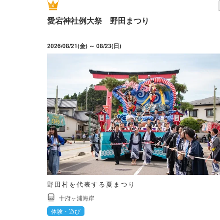
愛宕神社例大祭 野田まつり
2026/08/21(金) ～ 08/23(日)
野田村を代表する夏まつり
十府ヶ浦海岸
体験・遊び