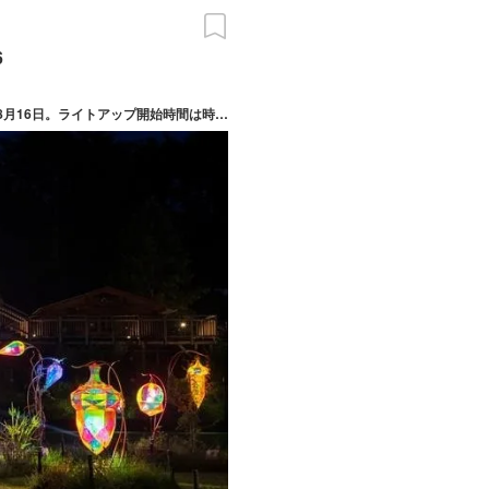
6
2026/07/18(土) ～ 10/31(土) 開催日は期間中の土日祝、8月8日～8月16日。ライトアップ開始時間は時期によって前後あり（7月18日～8月30日午後6時～午後9時、9月5日～9月27日午後5時～午後9時、10月3日～10月31日午後4時～午後8時）。「賢治の学校」「賢治の教室」開館と「森の店っこや」の営業を終了時刻の30分前まで延長。