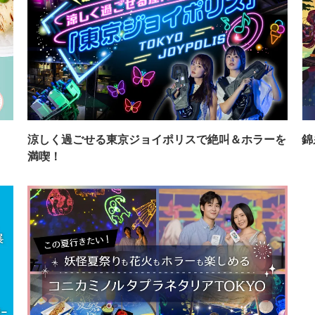
イ
涼しく過ごせる東京ジョイポリスで絶叫＆ホラーを
錦
満喫！