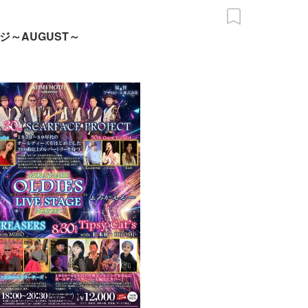
～AUGUST～