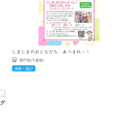
しましまのおともだち、あつまれ～！
県庁前(千葉県)
体験・遊び
グ