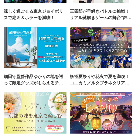
涼しく過ごせる東京ジョイポリ
三四郎が早解きバトルに挑戦！
スで絶叫＆ホラーを満喫！
リアル謎解きゲームの舞台"錦糸
町PARCO・楽天地"を巡る！
細田守監督作品ゆかりの地を巡
妖怪夏祭りや花火で夏を満喫！
って限定グッズがもらえるチャ
コニカミノルタプラネタリア
ンス！
TOKYO