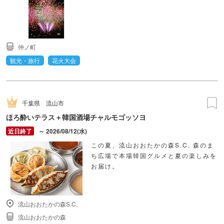
仲ノ町
観光・旅行
花火大会
千葉県
流山市
ほろ酔いテラス＋韓国酒場チャルモゴッソヨ
～ 2026/08/12(水)
この夏、流山おおたかの森S.C. 森のま
ち広場で本場韓国グルメと夏の楽しみを
お届け。
流山おおたかの森S.C.
流山おおたかの森