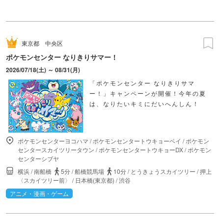
東京都
中央区
ポケモンセンター なりきりサマー！
2026/07/18(土) ～ 08/31(月)
「ポケモンセンター なりきりサマ
ー！」キャンペーンが開催！今年の夏
は、なりたいキミにだいへんしん！
ポケモンセンターヨコハマ
/
ポケモンセンタートウキョーベイ
/
ポケモン
センタースカイツリータウン
/
ポケモンセンタートウキョーDX
/
ポケモン
センターシブヤ
横浜
/
南船橋
5分
/
船橋競馬場
10分
/
とうきょうスカイツリー
/
押上
〈スカイツリー前〉
/
日本橋(東京都)
/
渋谷
アニメ・漫画・ゲーム