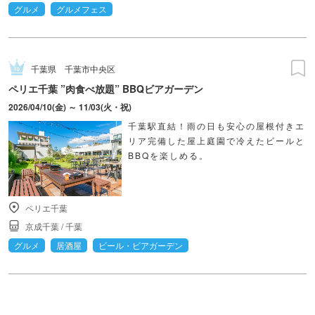
グルメ
グルメフェス
千葉県
千葉市中央区
ペリエ千葉 ”肉食べ放題” BBQビアガーデン
2026/04/10(金) ～ 11/03(火・祝)
千葉駅直結！雨の日も安心の屋根付きエ
リア完備した屋上庭園で冷えたビールと
BBQを楽しめる。
ペリエ千葉
京成千葉
/
千葉
グルメ
居酒屋
ビール・ビアガーデン