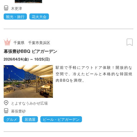
木更津
観光・旅行
花火大会
千葉県
千葉市美浜区
幕張豊砂BBQ ビアガーデン
2026/04/24(金) ～ 10/25(日)
駅前で手軽にアウトドア体験！開放的な
空間で、冷えたビールと本格的な韓国焼
肉BBQを満喫。
とよすなうみかぜ広場
幕張豊砂
グルメ
居酒屋
ビール・ビアガーデン