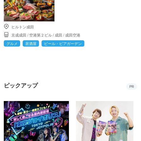
ヒルトン成田
京成成田
/
空港第２ビル
/
成田
/
成田空港
グルメ
居酒屋
ビール・ビアガーデン
ピックアップ
PR