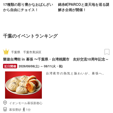
17種類の彩り豊かなおばんざい
錦糸町PARCOと楽天地を巡る謎
から自由にチョイス！
解き企画が開催！
千葉のイベントランキング
千葉県
千葉市美浜区
樂遊台灣街 in 幕張 〜千葉県・台湾桃園市 友好交流10周年記念～
2026/08/08(土) ～ 08/11(火・祝)
台湾夜市の熱気と賑わいが、幕張へ。
イオンモール幕張新都心
幕張豊砂
1分