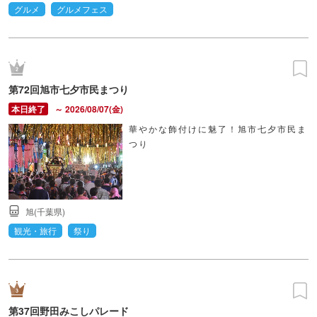
グルメ
グルメフェス
第72回旭市七夕市民まつり
～ 2026/08/07(金)
華やかな飾付けに魅了！旭市七夕市民ま
つり
旭(千葉県)
観光・旅行
祭り
第37回野田みこしパレード