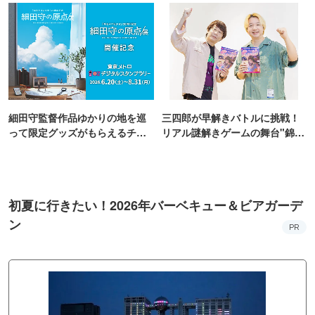
細田守監督作品ゆかりの地を巡
三四郎が早解きバトルに挑戦！
って限定グッズがもらえるチャ
リアル謎解きゲームの舞台"錦糸
ンス！
町PARCO・楽天地"を巡る！
初夏に行きたい！2026年バーベキュー＆ビアガーデ
ン
PR