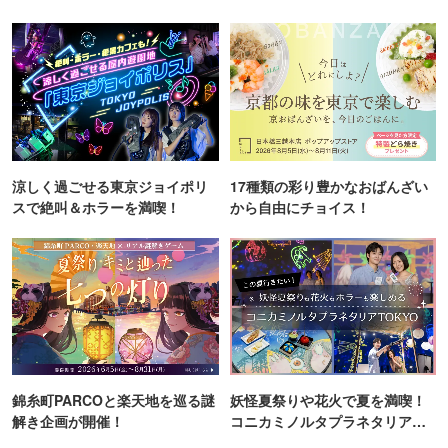
涼しく過ごせる東京ジョイポリ
17種類の彩り豊かなおばんざい
スで絶叫＆ホラーを満喫！
から自由にチョイス！
錦糸町PARCOと楽天地を巡る謎
妖怪夏祭りや花火で夏を満喫！
解き企画が開催！
コニカミノルタプラネタリア
TOKYO