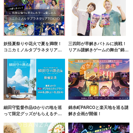
妖怪夏祭りや花火で夏を満喫！
三四郎が早解きバトルに挑戦！
コニカミノルタプラネタリア
リアル謎解きゲームの舞台"錦糸
TOKYO
町PARCO・楽天地"を巡る！
細田守監督作品ゆかりの地を巡
錦糸町PARCOと楽天地を巡る謎
って限定グッズがもらえるチャ
解き企画が開催！
ンス！