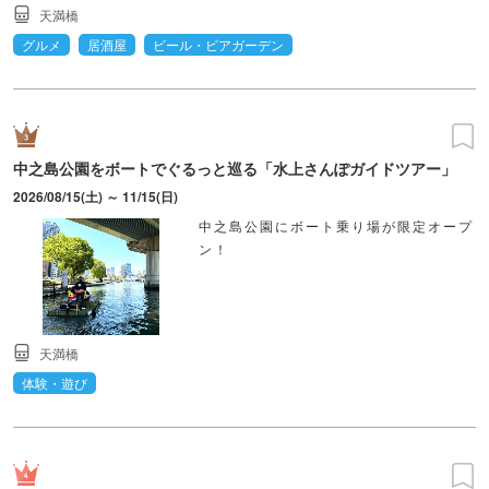
天満橋
グルメ
居酒屋
ビール・ビアガーデン
中之島公園をボートでぐるっと巡る「水上さんぽガイドツアー」
2026/08/15(土) ～ 11/15(日)
中之島公園にボート乗り場が限定オープ
ン！
天満橋
体験・遊び