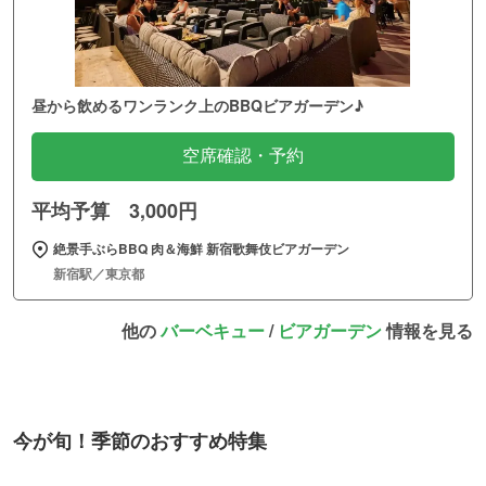
昼から飲めるワンランク上のBBQビアガーデン♪
空席確認・予約
平均予算 3,000円
絶景手ぶらBBQ 肉＆海鮮 新宿歌舞伎ビアガーデン
新宿駅／東京都
他の
バーベキュー
/
ビアガーデン
情報を見る
今が旬！季節のおすすめ特集