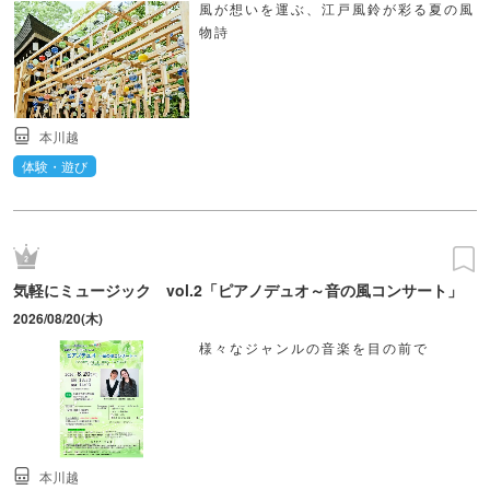
風が想いを運ぶ、江戸風鈴が彩る夏の風
物詩
本川越
体験・遊び
気軽にミュージック vol.2「ピアノデュオ～音の風コンサート」
2026/08/20(木)
様々なジャンルの音楽を目の前で
本川越