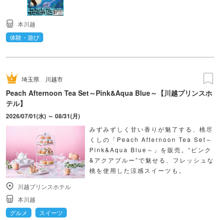
本川越
体験・遊び
埼玉県
川越市
Peach Afternoon Tea Set～Pink&Aqua Blue～【川越プリンスホ
テル】
2026/07/01(水) ～ 08/31(月)
みずみずしく甘い香りが魅了する、桃尽
くしの「Peach Afternoon Tea Set～
Pink&Aqua Blue～」を販売。“ピンク
&アクアブルー”で魅せる、フレッシュな
桃を使用した涼感スイーツも。
川越プリンスホテル
本川越
グルメ
スイーツ