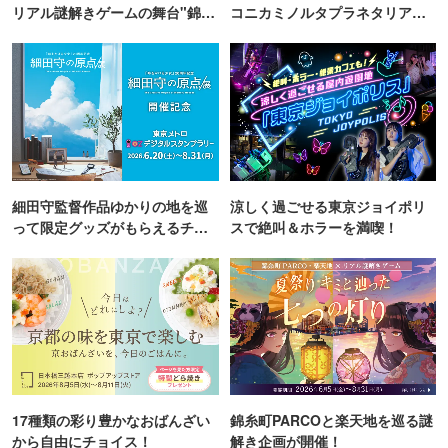
リアル謎解きゲームの舞台"錦糸
コニカミノルタプラネタリア
町PARCO・楽天地"を巡る！
TOKYO
細田守監督作品ゆかりの地を巡
涼しく過ごせる東京ジョイポリ
って限定グッズがもらえるチャ
スで絶叫＆ホラーを満喫！
ンス！
17種類の彩り豊かなおばんざい
錦糸町PARCOと楽天地を巡る謎
から自由にチョイス！
解き企画が開催！