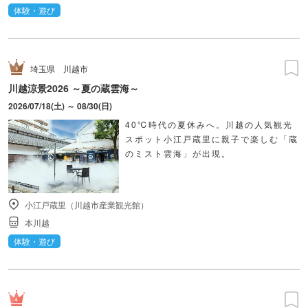
体験・遊び
埼玉県
川越市
川越涼景2026 ～夏の蔵雲海～
2026/07/18(土) ～ 08/30(日)
40℃時代の夏休みへ。川越の人気観光
スポット小江戸蔵里に親子で楽しむ「蔵
のミスト雲海」が出現。
小江戸蔵里（川越市産業観光館）
本川越
体験・遊び