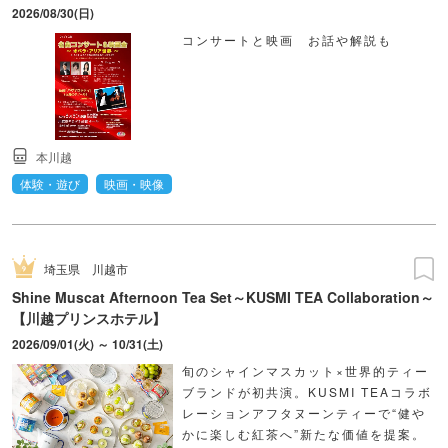
2026/08/30(日)
コンサートと映画 お話や解説も
本川越
体験・遊び
映画・映像
埼玉県
川越市
Shine Muscat Afternoon Tea Set～KUSMI TEA Collaboration～
【川越プリンスホテル】
2026/09/01(火) ～ 10/31(土)
旬のシャインマスカット×世界的ティー
ブランドが初共演。KUSMI TEAコラボ
レーションアフタヌーンティーで“健や
かに楽しむ紅茶へ”新たな価値を提案。