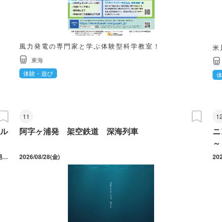
風力発電の専門家と学ぶ体験型科学教室！
米
東海
体験・遊び
11
1
ル
阿字ヶ浦発 架空鉄道 深海列車
ニ
～
2026/05/01(金) ～ 09/30(水) 実施期間は5/1～6/30と9/2～9/30。期間中の休館日は、5/7・11・18～23・25・6/1・8・15・22・29・9/7・14・24・28月曜日休業(祝日の場合は営業）午前／午後の入替制。午前は10時～12時、午後は13時～15時。※荒天時は休業の場合あり。
2026/08/28(金)