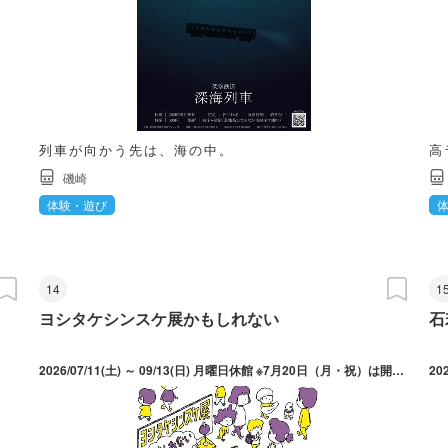
列車が向かう先は、海の中。
高
磯崎
体験・遊び
14
1
ヨシタケシンスケ展かもしれない
石
2026/07/11(土) ～ 09/13(日) 月曜日休館 ※7月20日（月・祝）は開館、翌日休館
20