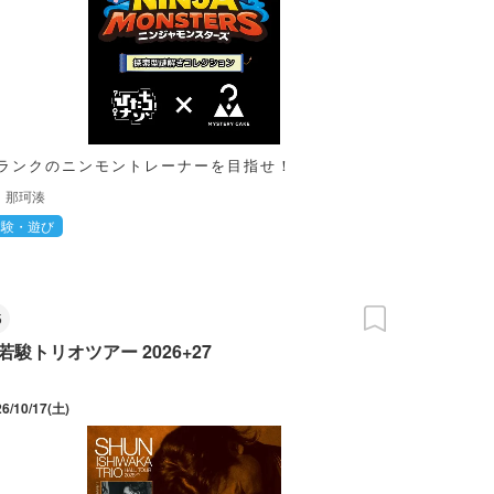
ランクのニンモントレーナーを目指せ！
那珂湊
体験・遊び
5
若駿トリオツアー 2026+27
26/10/17(土)