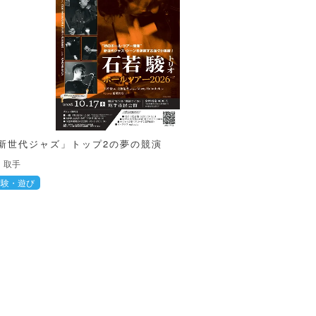
新世代ジャズ」トップ2の夢の競演
取手
体験・遊び