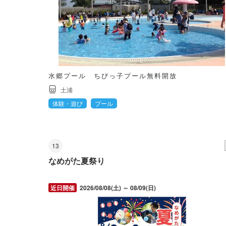
水郷プール ちびっ子プール無料開放
土浦
体験・遊び
プール
13
なめがた夏祭り
2026/08/08(土) ～ 08/09(日)