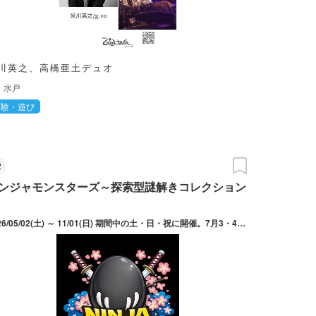
川英之、高橋亜土デュオ
水戸
体験・遊び
2
ンジャモンスターズ～探索型謎解きコレクション
2026/05/02(土) ～ 11/01(日) 期間中の土・日・祝に開催。7月3・4週目、8月、9月は開催なし。詳しい開催日はホームページを確認。