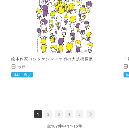
絵本作家ヨシタケシンスケ初の大規模個展！
「
水戸
体験・遊び
1
2
3
4
5
全107件中 1〜15件