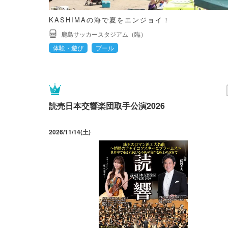
KASHIMAの海で夏をエンジョイ！
鹿島サッカースタジアム（臨）
体験・遊び
プール
読売日本交響楽団取手公演2026
2026/11/14(土)