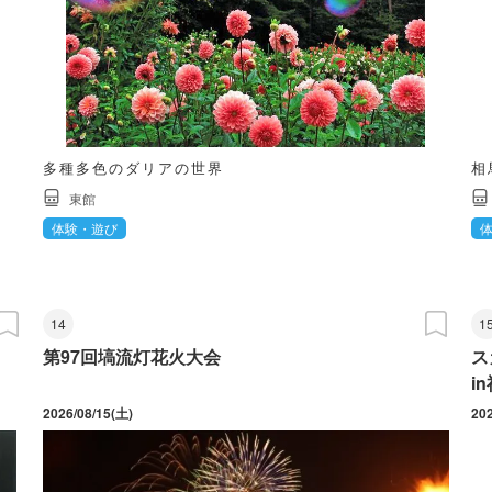
多種多色のダリアの世界
相
東館
体験・遊び
14
1
第97回塙流灯花火大会
ス
i
2026/08/15(土)
20