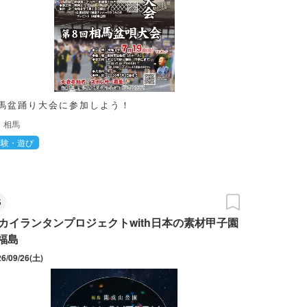
馬盆踊り大会に参加しよう！
相馬
体験・遊び
5
カイランタンプロジェクトwith日本の素材甲子園
n福島
26/09/26(土)