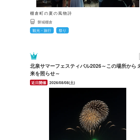
棚倉町の夏の風物詩
磐城棚倉
観光・旅行
祭り
北泉サマーフェスティバル2026～この場所から 
来を照らせ～
2026/08/08(土)