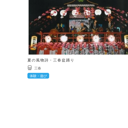
夏の風物詩・三春盆踊り
三春
体験・遊び