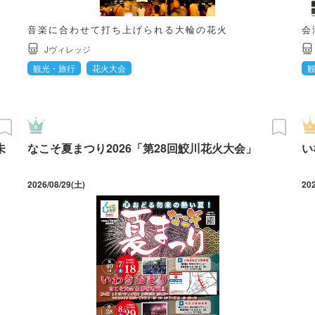
音楽に合わせて打ち上げられる大輪の花火
会
Jヴィレッジ
観光・旅行
花火大会
未
なこそ夏まつり2026「第28回鮫川花火大会」
い
2026/08/29(土)
20