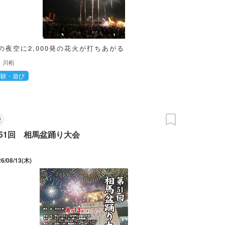
の夜空に2,000発の花火が打ちあがる
川桁
体験・遊び
2
51回 相馬盆踊り大会
26/08/13(木)