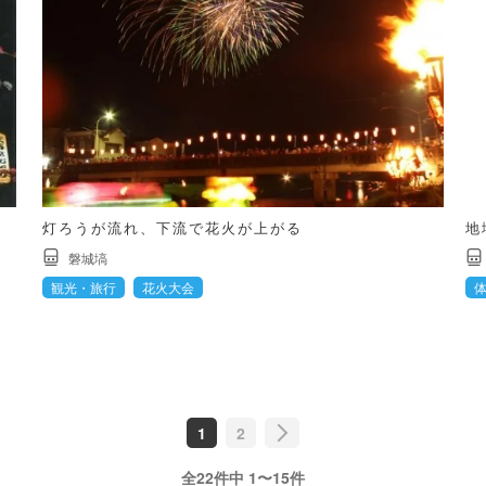
灯ろうが流れ、下流で花火が上がる
地
磐城塙
観光・旅行
花火大会
1
2
全22件中 1〜15件