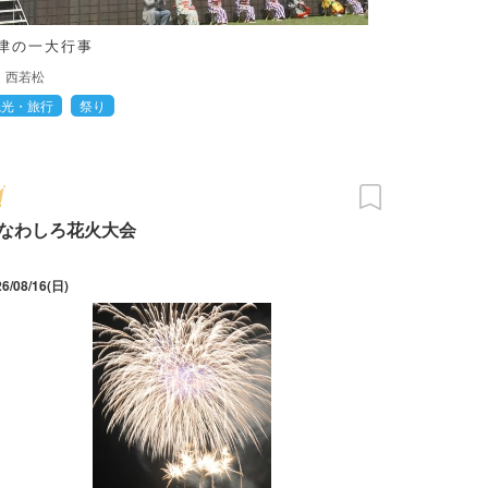
津の一大行事
西若松
観光・旅行
祭り
なわしろ花火大会
26/08/16(日)