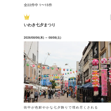
全22件中 1〜15件
いわき七夕まつり
2026/08/06(木) ～ 08/08(土)
街中が色鮮やかな七夕飾りで埋め尽くされる