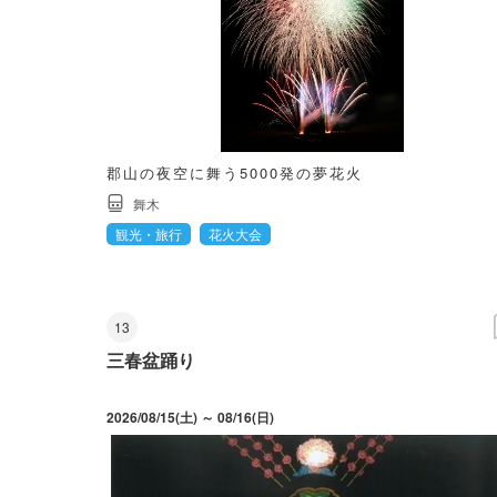
郡山の夜空に舞う5000発の夢花火
舞木
観光・旅行
花火大会
13
三春盆踊り
2026/08/15(土) ～ 08/16(日)