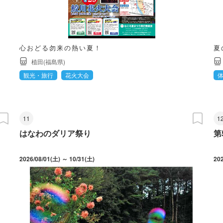
心おどる勿来の熱い夏！
夏
植田(福島県)
観光・旅行
花火大会
11
1
はなわのダリア祭り
第
2026/08/01(土) ～ 10/31(土)
20