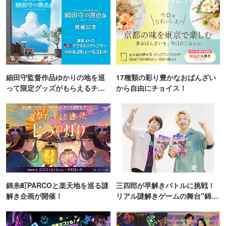
細田守監督作品ゆかりの地を巡
17種類の彩り豊かなおばんざい
って限定グッズがもらえるチャ
から自由にチョイス！
ンス！
錦糸町PARCOと楽天地を巡る謎
三四郎が早解きバトルに挑戦！
解き企画が開催！
リアル謎解きゲームの舞台"錦糸
町PARCO・楽天地"を巡る！