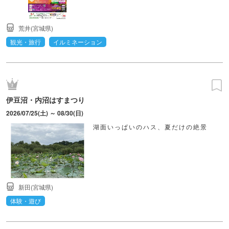
荒井(宮城県)
観光・旅行
イルミネーション
伊豆沼・内沼はすまつり
2026/07/25(土) ～ 08/30(日)
湖面いっぱいのハス、夏だけの絶景
新田(宮城県)
体験・遊び