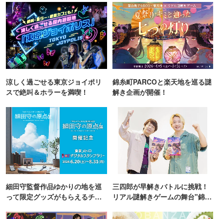
涼しく過ごせる東京ジョイポリ
錦糸町PARCOと楽天地を巡る謎
スで絶叫＆ホラーを満喫！
解き企画が開催！
細田守監督作品ゆかりの地を巡
三四郎が早解きバトルに挑戦！
って限定グッズがもらえるチャ
リアル謎解きゲームの舞台"錦糸
ンス！
町PARCO・楽天地"を巡る！